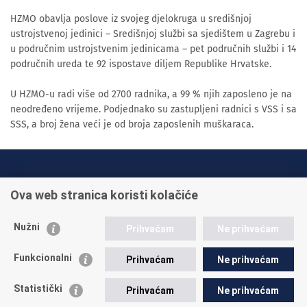
HZMO obavlja poslove iz svojeg djelokruga u središnjoj
ustrojstvenoj jedinici – Središnjoj službi sa sjedištem u Zagrebu i
u područnim ustrojstvenim jedinicama – pet područnih službi i 14
područnih ureda te 92 ispostave diljem Republike Hrvatske.
U HZMO-u radi više od 2700 radnika, a 99 % njih zaposleno je na
neodređeno vrijeme. Podjednako su zastupljeni radnici s VSS i sa
SSS, a broj žena veći je od broja zaposlenih muškaraca.
INFO TELEFONI:
Ova web stranica koristi kolačiće
+385 1 45 95 011
+385 1 45 95 022
Nužni
Prihvaćam
Ne prihvaćam
Postavite pitanje
Funkcionalni
Prihvaćam
Ne prihvaćam
Statistički
Prihvaćam
Ne prihvaćam