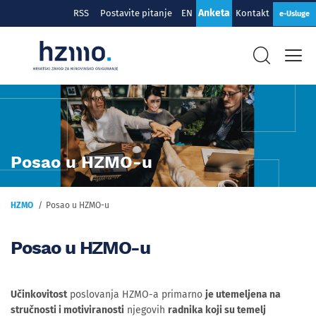
Anketa
RSS
Postavite pitanje
EN
Kontakt
e-Usluge
Posao u HZMO-u
HZMO
Posao u HZMO-u
Posao u HZMO-u
Učinkovitost
poslovanja HZMO-a primarno
je utemeljena na
stručnosti i motiviranosti
njegovih
radnika koji su temelj