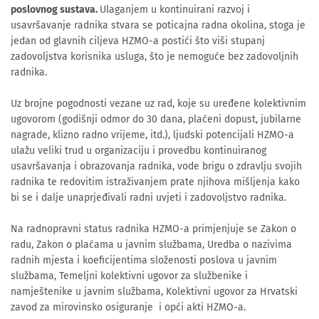
poslovnog sustava.
Ulaganjem u kontinuirani razvoj i
usavršavanje radnika stvara se poticajna radna okolina, stoga je
jedan od glavnih ciljeva HZMO-a postići što viši stupanj
zadovoljstva korisnika usluga, što je nemoguće bez zadovoljnih
radnika.
Uz brojne pogodnosti vezane uz rad, koje su uređene kolektivnim
ugovorom (godišnji odmor do 30 dana, plaćeni dopust, jubilarne
nagrade, klizno radno vrijeme, itd.), ljudski potencijali HZMO-a
ulažu veliki trud u organizaciju i provedbu kontinuiranog
usavršavanja i obrazovanja radnika, vode brigu o zdravlju svojih
radnika te redovitim istraživanjem prate njihova mišljenja kako
bi se i dalje unaprjeđivali radni uvjeti i zadovoljstvo radnika.
Na radnopravni status radnika HZMO-a primjenjuje se Zakon o
radu, Zakon o plaćama u javnim službama, Uredba o nazivima
radnih mjesta i koeficijentima složenosti poslova u javnim
službama, Temeljni kolektivni ugovor za službenike i
namještenike u javnim službama, Kolektivni ugovor za Hrvatski
zavod za mirovinsko osiguranje i opći akti HZMO-a.