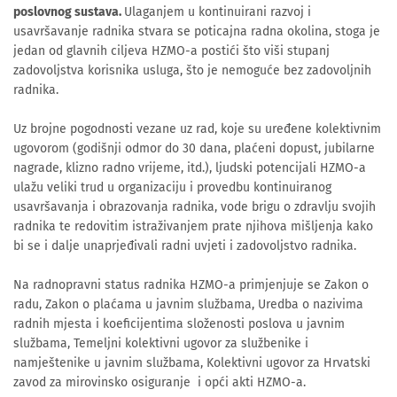
poslovnog sustava.
Ulaganjem u kontinuirani razvoj i
usavršavanje radnika stvara se poticajna radna okolina, stoga je
jedan od glavnih ciljeva HZMO-a postići što viši stupanj
zadovoljstva korisnika usluga, što je nemoguće bez zadovoljnih
radnika.
Uz brojne pogodnosti vezane uz rad, koje su uređene kolektivnim
ugovorom (godišnji odmor do 30 dana, plaćeni dopust, jubilarne
nagrade, klizno radno vrijeme, itd.), ljudski potencijali HZMO-a
ulažu veliki trud u organizaciju i provedbu kontinuiranog
usavršavanja i obrazovanja radnika, vode brigu o zdravlju svojih
radnika te redovitim istraživanjem prate njihova mišljenja kako
bi se i dalje unaprjeđivali radni uvjeti i zadovoljstvo radnika.
Na radnopravni status radnika HZMO-a primjenjuje se Zakon o
radu, Zakon o plaćama u javnim službama, Uredba o nazivima
radnih mjesta i koeficijentima složenosti poslova u javnim
službama, Temeljni kolektivni ugovor za službenike i
namještenike u javnim službama, Kolektivni ugovor za Hrvatski
zavod za mirovinsko osiguranje i opći akti HZMO-a.