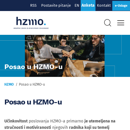
Anketa
RSS
Postavite pitanje
EN
Kontakt
e-Usluge
Posao u HZMO-u
HZMO
Posao u HZMO-u
Posao u HZMO-u
Učinkovitost
poslovanja HZMO-a primarno
je utemeljena na
stručnosti i motiviranosti
njegovih
radnika koji su temelj