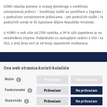
HZMO obavlja poslove iz svojeg djelokruga u središnjoj
ustrojstvenoj jedinici – Središnjoj službi sa sjedištem u Zagrebu i
u područnim ustrojstvenim jedinicama – pet područnih službi i 14
područnih ureda te 92 ispostave diljem Republike Hrvatske.
U HZMO-u radi više od 2700 radnika, a 99 % njih zaposleno je na
neodređeno vrijeme. Podjednako su zastupljeni radnici s VSS i sa
SSS, a broj žena veći je od broja zaposlenih muškaraca.
INFO TELEFONI:
Ova web stranica koristi kolačiće
+385 1 45 95 011
+385 1 45 95 022
Nužni
Prihvaćam
Ne prihvaćam
Postavite pitanje
Funkcionalni
Prihvaćam
Ne prihvaćam
Statistički
Prihvaćam
Ne prihvaćam