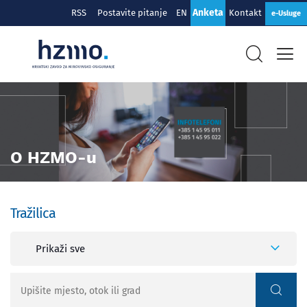
Anketa
RSS
Postavite pitanje
EN
Kontakt
e-Usluge
O HZMO-u
Tražilica
Prikaži sve