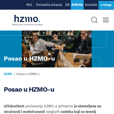
Anketa
RSS
Postavite pitanje
EN
Kontakt
e-Usluge
Posao u HZMO-u
HZMO
Posao u HZMO-u
Posao u HZMO-u
Učinkovitost
poslovanja HZMO-a primarno
je utemeljena na
stručnosti i motiviranosti
njegovih
radnika koji su temelj