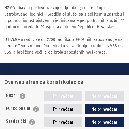
HZMO obavlja poslove iz svojeg djelokruga u središnjoj
ustrojstvenoj jedinici – Središnjoj službi sa sjedištem u Zagrebu i
u područnim ustrojstvenim jedinicama – pet područnih službi i 14
područnih ureda te 92 ispostave diljem Republike Hrvatske.
U HZMO-u radi više od 2700 radnika, a 99 % njih zaposleno je na
neodređeno vrijeme. Podjednako su zastupljeni radnici s VSS i sa
SSS, a broj žena veći je od broja zaposlenih muškaraca.
INFO TELEFONI:
Ova web stranica koristi kolačiće
+385 1 45 95 011
+385 1 45 95 022
Nužni
Prihvaćam
Ne prihvaćam
Postavite pitanje
Funkcionalni
Prihvaćam
Ne prihvaćam
Statistički
Prihvaćam
Ne prihvaćam