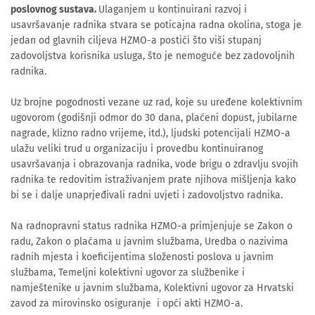
poslovnog sustava.
Ulaganjem u kontinuirani razvoj i
usavršavanje radnika stvara se poticajna radna okolina, stoga je
jedan od glavnih ciljeva HZMO-a postići što viši stupanj
zadovoljstva korisnika usluga, što je nemoguće bez zadovoljnih
radnika.
Uz brojne pogodnosti vezane uz rad, koje su uređene kolektivnim
ugovorom (godišnji odmor do 30 dana, plaćeni dopust, jubilarne
nagrade, klizno radno vrijeme, itd.), ljudski potencijali HZMO-a
ulažu veliki trud u organizaciju i provedbu kontinuiranog
usavršavanja i obrazovanja radnika, vode brigu o zdravlju svojih
radnika te redovitim istraživanjem prate njihova mišljenja kako
bi se i dalje unaprjeđivali radni uvjeti i zadovoljstvo radnika.
Na radnopravni status radnika HZMO-a primjenjuje se Zakon o
radu, Zakon o plaćama u javnim službama, Uredba o nazivima
radnih mjesta i koeficijentima složenosti poslova u javnim
službama, Temeljni kolektivni ugovor za službenike i
namještenike u javnim službama, Kolektivni ugovor za Hrvatski
zavod za mirovinsko osiguranje i opći akti HZMO-a.