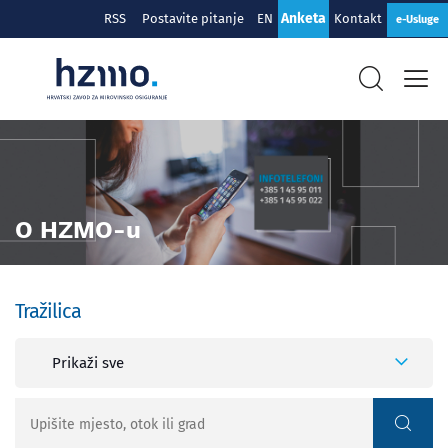
Anketa
RSS
Postavite pitanje
EN
Kontakt
e-Usluge
O HZMO-u
Tražilica
Prikaži sve