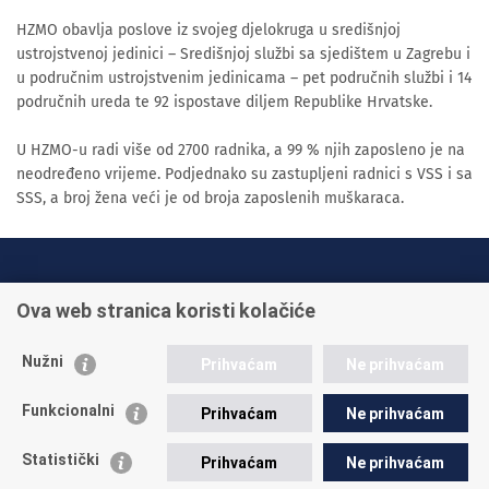
HZMO obavlja poslove iz svojeg djelokruga u središnjoj
ustrojstvenoj jedinici – Središnjoj službi sa sjedištem u Zagrebu i
u područnim ustrojstvenim jedinicama – pet područnih službi i 14
područnih ureda te 92 ispostave diljem Republike Hrvatske.
U HZMO-u radi više od 2700 radnika, a 99 % njih zaposleno je na
neodređeno vrijeme. Podjednako su zastupljeni radnici s VSS i sa
SSS, a broj žena veći je od broja zaposlenih muškaraca.
INFO TELEFONI:
Ova web stranica koristi kolačiće
+385 1 45 95 011
+385 1 45 95 022
Nužni
Prihvaćam
Ne prihvaćam
Postavite pitanje
Funkcionalni
Prihvaćam
Ne prihvaćam
Statistički
Prihvaćam
Ne prihvaćam