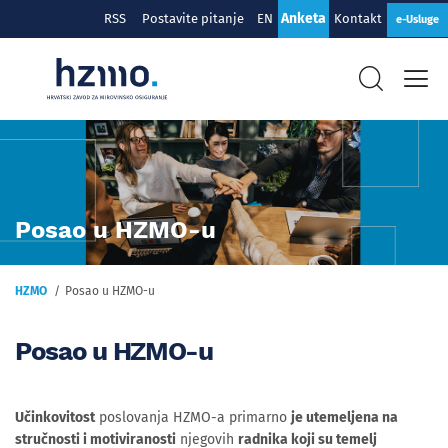
Anketa
RSS
Postavite pitanje
EN
Kontakt
e-Usluge
Posao u HZMO-u
HZMO
Posao u HZMO-u
Posao u HZMO-u
Učinkovitost
poslovanja HZMO-a primarno
je utemeljena na
stručnosti i motiviranosti
njegovih
radnika koji su temelj