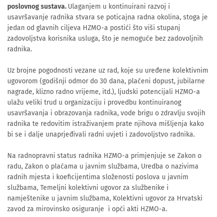
poslovnog sustava.
Ulaganjem u kontinuirani razvoj i
usavršavanje radnika stvara se poticajna radna okolina, stoga je
jedan od glavnih ciljeva HZMO-a postići što viši stupanj
zadovoljstva korisnika usluga, što je nemoguće bez zadovoljnih
radnika.
Uz brojne pogodnosti vezane uz rad, koje su uređene kolektivnim
ugovorom (godišnji odmor do 30 dana, plaćeni dopust, jubilarne
nagrade, klizno radno vrijeme, itd.), ljudski potencijali HZMO-a
ulažu veliki trud u organizaciju i provedbu kontinuiranog
usavršavanja i obrazovanja radnika, vode brigu o zdravlju svojih
radnika te redovitim istraživanjem prate njihova mišljenja kako
bi se i dalje unaprjeđivali radni uvjeti i zadovoljstvo radnika.
Na radnopravni status radnika HZMO-a primjenjuje se Zakon o
radu, Zakon o plaćama u javnim službama, Uredba o nazivima
radnih mjesta i koeficijentima složenosti poslova u javnim
službama, Temeljni kolektivni ugovor za službenike i
namještenike u javnim službama, Kolektivni ugovor za Hrvatski
zavod za mirovinsko osiguranje i opći akti HZMO-a.