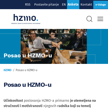
Anketa
RSS
Postavite pitanje
EN
Kontakt
e-Usluge
Posao u HZMO-u
HZMO
Posao u HZMO-u
Posao u HZMO-u
Učinkovitost
poslovanja HZMO-a primarno
je utemeljena na
stručnosti i motiviranosti
njegovih
radnika koji su temelj