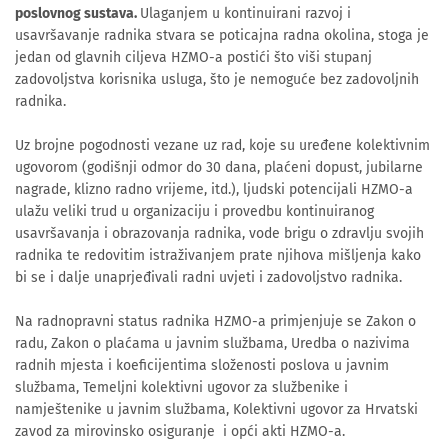
poslovnog sustava.
Ulaganjem u kontinuirani razvoj i
usavršavanje radnika stvara se poticajna radna okolina, stoga je
jedan od glavnih ciljeva HZMO-a postići što viši stupanj
zadovoljstva korisnika usluga, što je nemoguće bez zadovoljnih
radnika.
Uz brojne pogodnosti vezane uz rad, koje su uređene kolektivnim
ugovorom (godišnji odmor do 30 dana, plaćeni dopust, jubilarne
nagrade, klizno radno vrijeme, itd.), ljudski potencijali HZMO-a
ulažu veliki trud u organizaciju i provedbu kontinuiranog
usavršavanja i obrazovanja radnika, vode brigu o zdravlju svojih
radnika te redovitim istraživanjem prate njihova mišljenja kako
bi se i dalje unaprjeđivali radni uvjeti i zadovoljstvo radnika.
Na radnopravni status radnika HZMO-a primjenjuje se Zakon o
radu, Zakon o plaćama u javnim službama, Uredba o nazivima
radnih mjesta i koeficijentima složenosti poslova u javnim
službama, Temeljni kolektivni ugovor za službenike i
namještenike u javnim službama, Kolektivni ugovor za Hrvatski
zavod za mirovinsko osiguranje i opći akti HZMO-a.