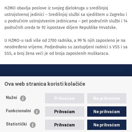
HZMO obavlja poslove iz svojeg djelokruga u središnjoj
ustrojstvenoj jedinici – Središnjoj službi sa sjedištem u Zagrebu i
u područnim ustrojstvenim jedinicama – pet područnih službi i 14
područnih ureda te 92 ispostave diljem Republike Hrvatske.
U HZMO-u radi više od 2700 radnika, a 99 % njih zaposleno je na
neodređeno vrijeme. Podjednako su zastupljeni radnici s VSS i sa
SSS, a broj žena veći je od broja zaposlenih muškaraca.
INFO TELEFONI:
Ova web stranica koristi kolačiće
+385 1 45 95 011
+385 1 45 95 022
Nužni
Prihvaćam
Ne prihvaćam
Postavite pitanje
Funkcionalni
Prihvaćam
Ne prihvaćam
Statistički
Prihvaćam
Ne prihvaćam