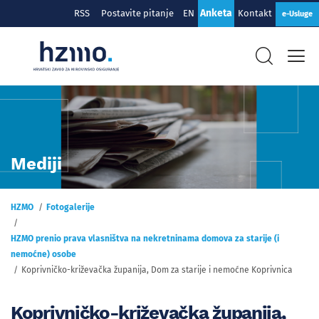
Anketa
RSS
Postavite pitanje
EN
Kontakt
e-Usluge
Mediji
HZMO
Fotogalerije
HZMO prenio prava vlasništva na nekretninama domova za starije (i
nemoćne) osobe
Koprivničko-križevačka županija, Dom za starije i nemoćne Koprivnica
Koprivničko-križevačka županija,