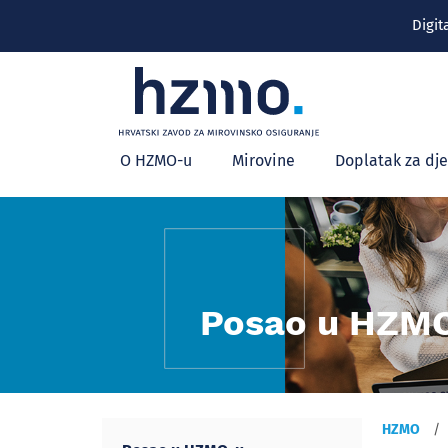
Digit
Glavni
O HZMO-u
Mirovine
Doplatak za dj
izbornik
Posao u HZM
HZMO