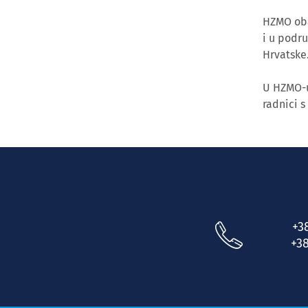
HZMO obav
i u podr
Hrvatske
U HZMO-u
radnici s
+3
+38