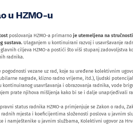
ao u HZMO-u
tost
poslovanja HZMO-a primarno
je utemeljena na stručnosti
g sustava.
Ulaganjem u kontinuirani razvoj i usavršavanje radn
glavnih ciljeva HZMO-a postići što viši stupanj zadovoljstva k
nih radnika.
e pogodnosti vezane uz rad, koje su uređene kolektivnim ugov
ubilarne nagrade, klizno radno vrijeme, itd.), ljudski potencija
 kontinuiranog usavršavanja i obrazovanja radnika, vode brigu 
njem prate njihova mišljenja kako bi se i dalje unaprjeđivali r
pravni status radnika HZMO-a primjenjuje se Zakon o radu, Z
radnih mjesta i koeficijentima složenosti poslova u javnim sl
e i namještenike u javnim službama, Kolektivni ugovor za Hrva