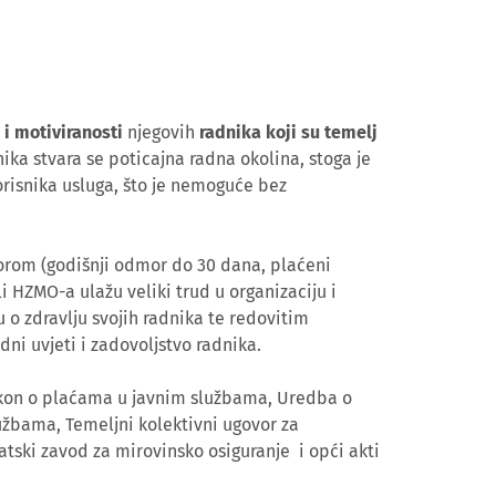
 i motiviranosti
njegovih
radnika koji su temelj
ika stvara se poticajna radna okolina, stoga je
orisnika usluga, što je nemoguće bez
orom (godišnji odmor do 30 dana, plaćeni
li HZMO-a ulažu veliki trud u organizaciju i
o zdravlju svojih radnika te redovitim
adni uvjeti i zadovoljstvo radnika.
akon o plaćama u javnim službama, Uredba o
užbama, Temeljni kolektivni ugovor za
tski zavod za mirovinsko osiguranje i opći akti