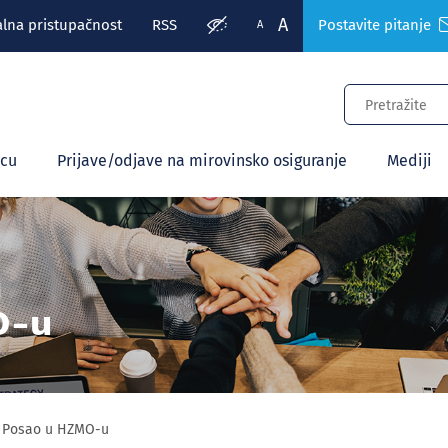
A
alna pristupačnost
RSS
Postavite pitanje
A
ecu
Prijave/odjave na mirovinsko osiguranje
Mediji
O-u
Posao u HZMO-u