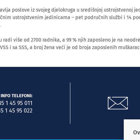
lja poslove iz svojeg djelokruga u središnjoj ustrojstvenoj jed
učnim ustrojstvenim jedinicama – pet područnih službi i 14 po
.
 radi više od 2700 radnika, a 99 % njih zaposleno je na neodr
 VSS i sa SSS, a broj žena veći je od broja zaposlenih muškarac
INFO TELEFONI:
85 1 45 95 011
5 1 45 95 022
Ov