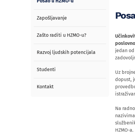
Posao u HZMO-u
Pos
Zapošljavanje
Zašto raditi u HZMO-u?
Učinkovi
poslovno
jedan od 
Razvoj ljudskih potencijala
zadovolj
Studenti
Uz brojn
dopust, j
Kontakt
provedbu
istraživa
Na radno
nazivima 
službenik
HZMO-a.