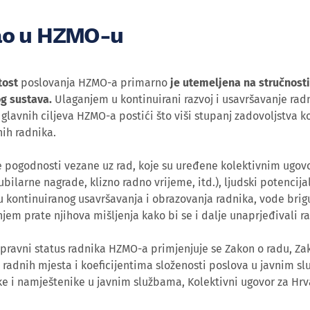
ao u HZMO-u
tost
poslovanja HZMO-a primarno
je utemeljena na stručnosti
g sustava.
Ulaganjem u kontinuirani razvoj i usavršavanje radn
glavnih ciljeva HZMO-a postići što viši stupanj zadovoljstva k
nih radnika.
e pogodnosti vezane uz rad, koje su uređene kolektivnim ugov
ubilarne nagrade, klizno radno vrijeme, itd.), ljudski potencija
 kontinuiranog usavršavanja i obrazovanja radnika, vode brigu 
njem prate njihova mišljenja kako bi se i dalje unaprjeđivali r
pravni status radnika HZMO-a primjenjuje se Zakon o radu, Z
radnih mjesta i koeficijentima složenosti poslova u javnim sl
e i namještenike u javnim službama, Kolektivni ugovor za Hrva