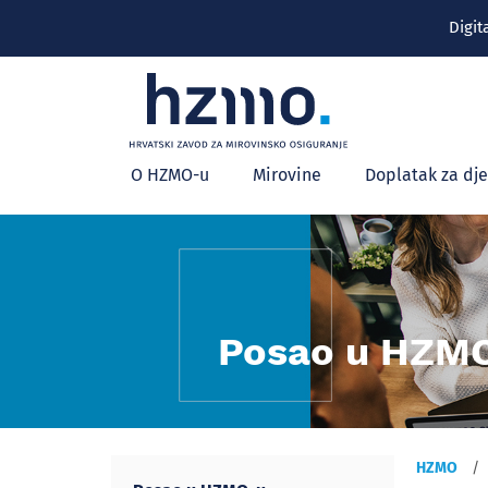
Digit
Glavni
O HZMO-u
Mirovine
Doplatak za dj
izbornik
Posao u HZM
HZMO