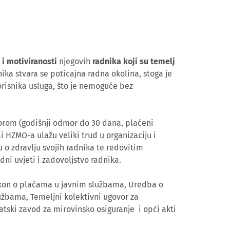
 i motiviranosti
njegovih
radnika koji su temelj
ika stvara se poticajna radna okolina, stoga je
orisnika usluga, što je nemoguće bez
orom (godišnji odmor do 30 dana, plaćeni
li HZMO-a ulažu veliki trud u organizaciju i
o zdravlju svojih radnika te redovitim
adni uvjeti i zadovoljstvo radnika.
akon o plaćama u javnim službama, Uredba o
užbama, Temeljni kolektivni ugovor za
tski zavod za mirovinsko osiguranje i opći akti