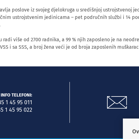
lja poslove iz svojeg djelokruga u središnjoj ustrojstvenoj jed
učnim ustrojstvenim jedinicama – pet područnih službi i 14 po
.
 radi više od 2700 radnika, a 99 % njih zaposleno je na neodr
 VSS i sa SSS, a broj žena veći je od broja zaposlenih muškarac
INFO TELEFONI:
85 1 45 95 011
5 1 45 95 022
Ov