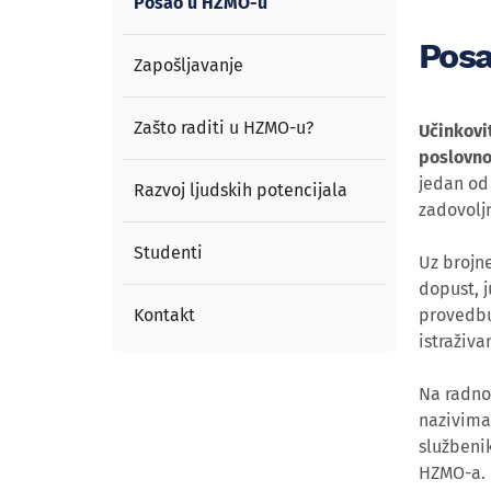
Posao u HZMO-u
Pos
Zapošljavanje
Zašto raditi u HZMO-u?
Učinkovi
poslovno
jedan od 
Razvoj ljudskih potencijala
zadovolj
Studenti
Uz brojn
dopust, j
Kontakt
provedbu
istraživa
Na radno
nazivima 
službenik
HZMO-a.