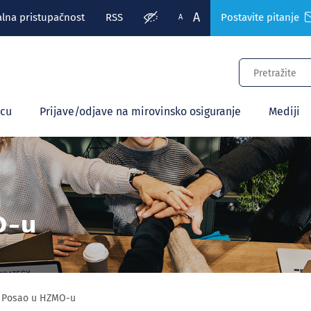
A
alna pristupačnost
RSS
Postavite pitanje
A
ecu
Prijave/odjave na mirovinsko osiguranje
Mediji
O-u
Posao u HZMO-u