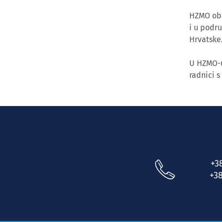
HZMO obav
i u podr
Hrvatske
U HZMO-u
radnici s
+3
+38