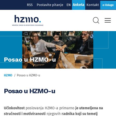
Anketa
RSS
Postavite pitanje
EN
Kontakt
e-Usluge
Posao u HZMO-u
HZMO
Posao u HZMO-u
Posao u HZMO-u
Učinkovitost
poslovanja HZMO-a primarno
je utemeljena na
stručnosti i motiviranosti
njegovih
radnika koji su temelj