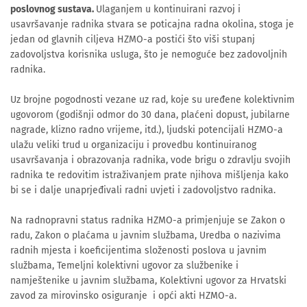
poslovnog sustava.
Ulaganjem u kontinuirani razvoj i
usavršavanje radnika stvara se poticajna radna okolina, stoga je
jedan od glavnih ciljeva HZMO-a postići što viši stupanj
zadovoljstva korisnika usluga, što je nemoguće bez zadovoljnih
radnika.
Uz brojne pogodnosti vezane uz rad, koje su uređene kolektivnim
ugovorom (godišnji odmor do 30 dana, plaćeni dopust, jubilarne
nagrade, klizno radno vrijeme, itd.), ljudski potencijali HZMO-a
ulažu veliki trud u organizaciju i provedbu kontinuiranog
usavršavanja i obrazovanja radnika, vode brigu o zdravlju svojih
radnika te redovitim istraživanjem prate njihova mišljenja kako
bi se i dalje unaprjeđivali radni uvjeti i zadovoljstvo radnika.
Na radnopravni status radnika HZMO-a primjenjuje se Zakon o
radu, Zakon o plaćama u javnim službama, Uredba o nazivima
radnih mjesta i koeficijentima složenosti poslova u javnim
službama, Temeljni kolektivni ugovor za službenike i
namještenike u javnim službama, Kolektivni ugovor za Hrvatski
zavod za mirovinsko osiguranje i opći akti HZMO-a.