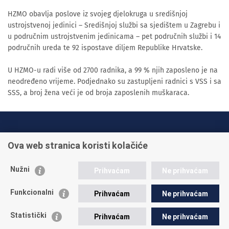
HZMO obavlja poslove iz svojeg djelokruga u središnjoj
ustrojstvenoj jedinici – Središnjoj službi sa sjedištem u Zagrebu i
u područnim ustrojstvenim jedinicama – pet područnih službi i 14
područnih ureda te 92 ispostave diljem Republike Hrvatske.
U HZMO-u radi više od 2700 radnika, a 99 % njih zaposleno je na
neodređeno vrijeme. Podjednako su zastupljeni radnici s VSS i sa
SSS, a broj žena veći je od broja zaposlenih muškaraca.
INFO TELEFONI:
Ova web stranica koristi kolačiće
+385 1 45 95 011
+385 1 45 95 022
Nužni
Prihvaćam
Ne prihvaćam
Postavite pitanje
Funkcionalni
Prihvaćam
Ne prihvaćam
Statistički
Prihvaćam
Ne prihvaćam