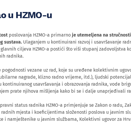
ao u HZMO-u
tost
poslovanja HZMO-a primarno
je utemeljena na stručnosti
g sustava.
Ulaganjem u kontinuirani razvoj i usavršavanje radn
glavnih ciljeva HZMO-a postići što viši stupanj zadovoljstva k
nih radnika.
e pogodnosti vezane uz rad, koje su uređene kolektivnim ugov
ubilarne nagrade, klizno radno vrijeme, itd.), ljudski potencija
 kontinuiranog usavršavanja i obrazovanja radnika, vode brigu 
njem prate njihova mišljenja kako bi se i dalje unaprjeđivali r
pravni status radnika HZMO-a primjenjuje se Zakon o radu, Z
radnih mjesta i koeficijentima složenosti poslova u javnim sl
e i namještenike u javnim službama, Kolektivni ugovor za Hrva