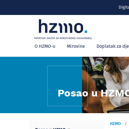
Digit
Glavni
O HZMO-u
Mirovine
Doplatak za dj
izbornik
Posao u HZM
HZMO