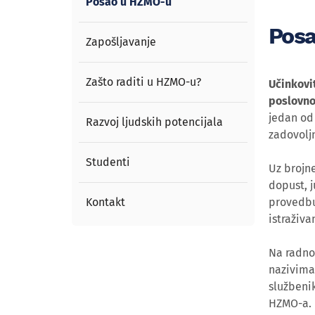
Posao u HZMO-u
Pos
Zapošljavanje
Zašto raditi u HZMO-u?
Učinkovi
poslovno
jedan od 
Razvoj ljudskih potencijala
zadovolj
Studenti
Uz brojn
dopust, j
Kontakt
provedbu
istraživa
Na radno
nazivima 
službenik
HZMO-a.