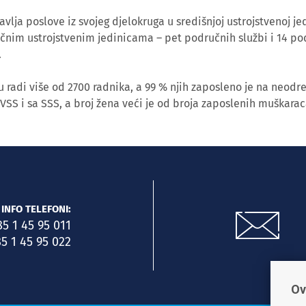
lja poslove iz svojeg djelokruga u središnjoj ustrojstvenoj jed
učnim ustrojstvenim jedinicama – pet područnih službi i 14 po
.
 radi više od 2700 radnika, a 99 % njih zaposleno je na neodr
 VSS i sa SSS, a broj žena veći je od broja zaposlenih muškarac
INFO TELEFONI:
85 1 45 95 011
5 1 45 95 022
Ov