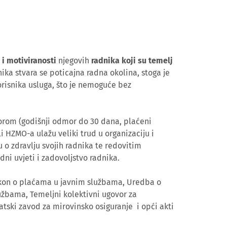
 i motiviranosti
njegovih
radnika koji su temelj
ika stvara se poticajna radna okolina, stoga je
orisnika usluga, što je nemoguće bez
orom (godišnji odmor do 30 dana, plaćeni
li HZMO-a ulažu veliki trud u organizaciju i
o zdravlju svojih radnika te redovitim
adni uvjeti i zadovoljstvo radnika.
akon o plaćama u javnim službama, Uredba o
užbama, Temeljni kolektivni ugovor za
tski zavod za mirovinsko osiguranje i opći akti