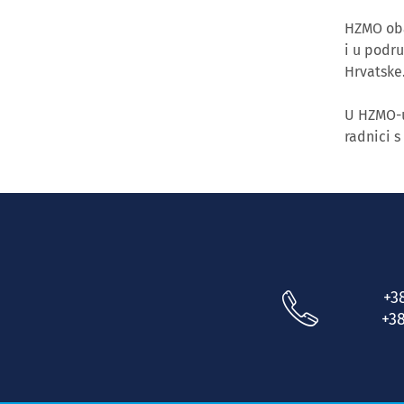
HZMO obav
i u podr
Hrvatske
U HZMO-u
radnici s
+3
+38