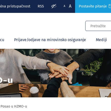
A
alna pristupačnost
RSS
Postavite pitanje
A
ecu
Prijave/odjave na mirovinsko osiguranje
Mediji
O-u
Posao u HZMO-u