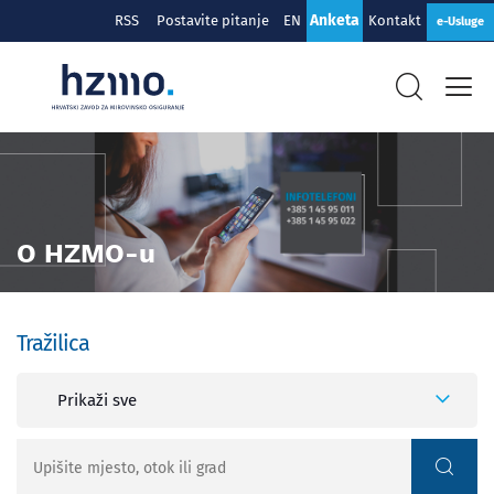
Anketa
RSS
Postavite pitanje
EN
Kontakt
e-Usluge
O HZMO-u
Tražilica
Prikaži sve