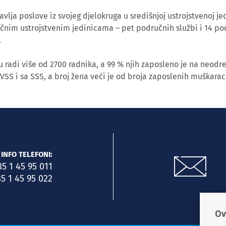
lja poslove iz svojeg djelokruga u središnjoj ustrojstvenoj jed
učnim ustrojstvenim jedinicama – pet područnih službi i 14 po
.
 radi više od 2700 radnika, a 99 % njih zaposleno je na neodr
 VSS i sa SSS, a broj žena veći je od broja zaposlenih muškarac
INFO TELEFONI:
85 1 45 95 011
5 1 45 95 022
Ov