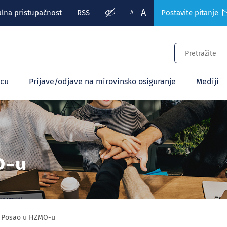
A
alna pristupačnost
RSS
Postavite pitanje
A
ecu
Prijave/odjave na mirovinsko osiguranje
Mediji
O-u
Posao u HZMO-u