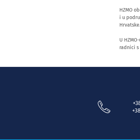
HZMO obav
i u podr
Hrvatske
U HZMO-u
radnici s
+3
+38