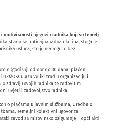
 i motiviranosti
njegovih
radnika koji su temelj
ika stvara se poticajna radna okolina, stoga je
orisnika usluga, što je nemoguće bez
orom (godišnji odmor do 30 dana, plaćeni
li HZMO-a ulažu veliki trud u organizaciju i
o zdravlju svojih radnika te redovitim
adni uvjeti i zadovoljstvo radnika.
akon o plaćama u javnim službama, Uredba o
užbama, Temeljni kolektivni ugovor za
tski zavod za mirovinsko osiguranje i opći akti