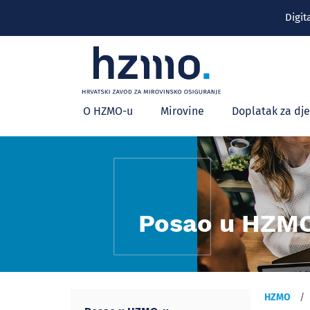
Digit
Glavni
O HZMO-u
Mirovine
Doplatak za dj
izbornik
Posao u HZM
HZMO