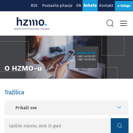
Anketa
RSS
Postavite pitanje
EN
Kontakt
e-Usluge
O HZMO-u
Tražilica
Prikaži sve