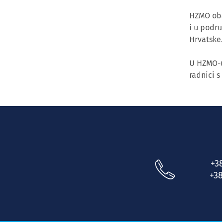
HZMO obav
i u podr
Hrvatske
U HZMO-u
radnici s
+3
+38