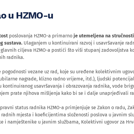
ao u HZMO-u
tost
poslovanja HZMO-a primarno
je utemeljena na stručnosti
g sustava.
Ulaganjem u kontinuirani razvoj i usavršavanje radn
glavnih ciljeva HZMO-a postići što viši stupanj zadovoljstva k
nih radnika.
e pogodnosti vezane uz rad, koje su uređene kolektivnim ugov
ubilarne nagrade, klizno radno vrijeme, itd.), ljudski potencija
 kontinuiranog usavršavanja i obrazovanja radnika, vode brigu 
njem prate njihova mišljenja kako bi se i dalje unaprjeđivali r
pravni status radnika HZMO-a primjenjuje se Zakon o radu, Z
radnih mjesta i koeficijentima složenosti poslova u javnim sl
e i namještenike u javnim službama, Kolektivni ugovor za Hrva