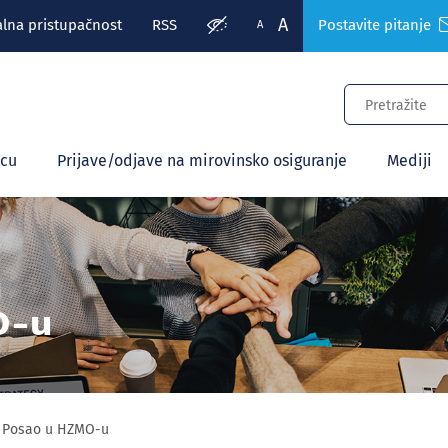
A
alna pristupačnost
RSS
Postavite pitanje
A
ecu
Prijave/odjave na mirovinsko osiguranje
Mediji
O-u
Posao u HZMO-u