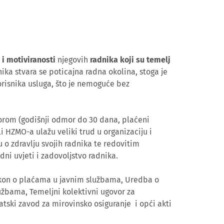
 i motiviranosti
njegovih
radnika koji su temelj
ika stvara se poticajna radna okolina, stoga je
orisnika usluga, što je nemoguće bez
orom (godišnji odmor do 30 dana, plaćeni
li HZMO-a ulažu veliki trud u organizaciju i
o zdravlju svojih radnika te redovitim
adni uvjeti i zadovoljstvo radnika.
akon o plaćama u javnim službama, Uredba o
užbama, Temeljni kolektivni ugovor za
tski zavod za mirovinsko osiguranje i opći akti