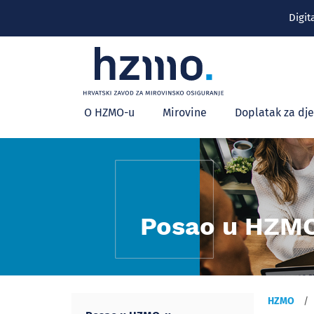
Digit
Glavni
O HZMO-u
Mirovine
Doplatak za dj
izbornik
Posao u HZM
HZMO