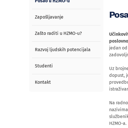
Posao u HZMO-u
Pos
Zapošljavanje
Zašto raditi u HZMO-u?
Učinkovi
poslovno
jedan od 
Razvoj ljudskih potencijala
zadovolj
Studenti
Uz brojn
dopust, j
Kontakt
provedbu
istraživa
Na radno
nazivima 
službenik
HZMO-a.