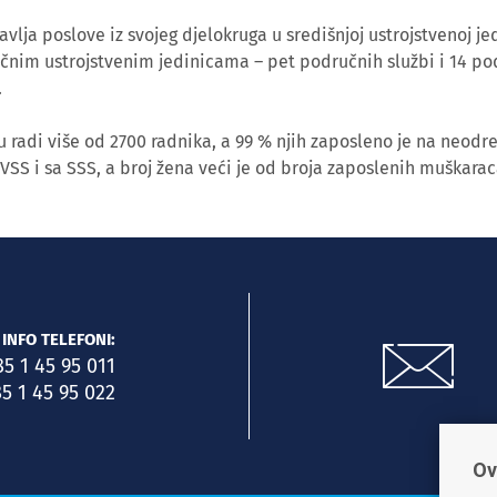
lja poslove iz svojeg djelokruga u središnjoj ustrojstvenoj jed
učnim ustrojstvenim jedinicama – pet područnih službi i 14 po
.
 radi više od 2700 radnika, a 99 % njih zaposleno je na neodr
 VSS i sa SSS, a broj žena veći je od broja zaposlenih muškarac
INFO TELEFONI:
85 1 45 95 011
5 1 45 95 022
Ov