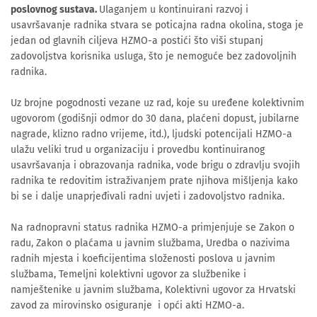
poslovnog sustava.
Ulaganjem u kontinuirani razvoj i
usavršavanje radnika stvara se poticajna radna okolina, stoga je
jedan od glavnih ciljeva HZMO-a postići što viši stupanj
zadovoljstva korisnika usluga, što je nemoguće bez zadovoljnih
radnika.
Uz brojne pogodnosti vezane uz rad, koje su uređene kolektivnim
ugovorom (godišnji odmor do 30 dana, plaćeni dopust, jubilarne
nagrade, klizno radno vrijeme, itd.), ljudski potencijali HZMO-a
ulažu veliki trud u organizaciju i provedbu kontinuiranog
usavršavanja i obrazovanja radnika, vode brigu o zdravlju svojih
radnika te redovitim istraživanjem prate njihova mišljenja kako
bi se i dalje unaprjeđivali radni uvjeti i zadovoljstvo radnika.
Na radnopravni status radnika HZMO-a primjenjuje se Zakon o
radu, Zakon o plaćama u javnim službama, Uredba o nazivima
radnih mjesta i koeficijentima složenosti poslova u javnim
službama, Temeljni kolektivni ugovor za službenike i
namještenike u javnim službama, Kolektivni ugovor za Hrvatski
zavod za mirovinsko osiguranje i opći akti HZMO-a.