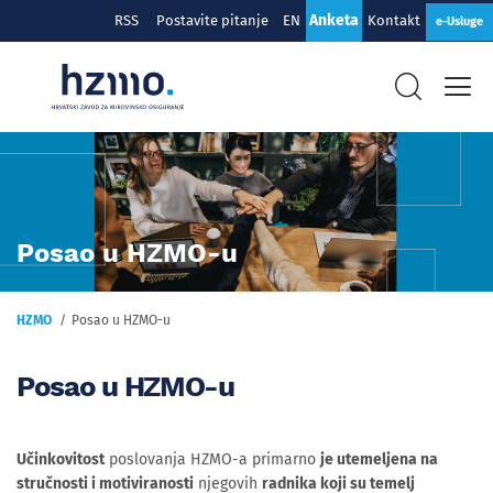
Anketa
RSS
Postavite pitanje
EN
Kontakt
e-Usluge
Posao u HZMO-u
HZMO
Posao u HZMO-u
Posao u HZMO-u
Učinkovitost
poslovanja HZMO-a primarno
je utemeljena na
stručnosti i motiviranosti
njegovih
radnika koji su temelj