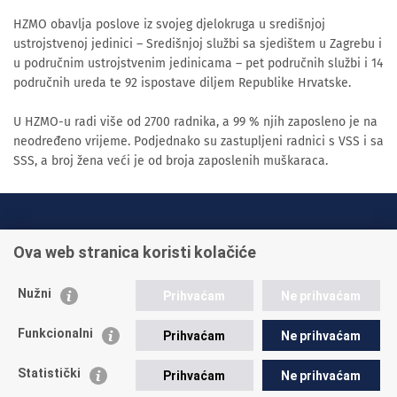
HZMO obavlja poslove iz svojeg djelokruga u središnjoj
ustrojstvenoj jedinici – Središnjoj službi sa sjedištem u Zagrebu i
u područnim ustrojstvenim jedinicama – pet područnih službi i 14
područnih ureda te 92 ispostave diljem Republike Hrvatske.
U HZMO-u radi više od 2700 radnika, a 99 % njih zaposleno je na
neodređeno vrijeme. Podjednako su zastupljeni radnici s VSS i sa
SSS, a broj žena veći je od broja zaposlenih muškaraca.
INFO TELEFONI:
Ova web stranica koristi kolačiće
+385 1 45 95 011
+385 1 45 95 022
Nužni
Prihvaćam
Ne prihvaćam
Postavite pitanje
Funkcionalni
Prihvaćam
Ne prihvaćam
Statistički
Prihvaćam
Ne prihvaćam