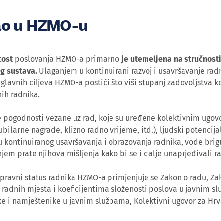
ao u HZMO-u
tost
poslovanja HZMO-a primarno
je utemeljena na stručnosti
g sustava.
Ulaganjem u kontinuirani razvoj i usavršavanje radn
glavnih ciljeva HZMO-a postići što viši stupanj zadovoljstva k
nih radnika.
e pogodnosti vezane uz rad, koje su uređene kolektivnim ugov
ubilarne nagrade, klizno radno vrijeme, itd.), ljudski potencija
 kontinuiranog usavršavanja i obrazovanja radnika, vode brigu 
njem prate njihova mišljenja kako bi se i dalje unaprjeđivali r
pravni status radnika HZMO-a primjenjuje se Zakon o radu, Z
radnih mjesta i koeficijentima složenosti poslova u javnim sl
e i namještenike u javnim službama, Kolektivni ugovor za Hrva