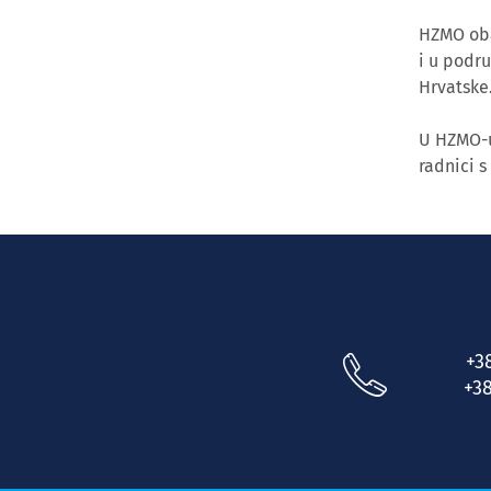
HZMO obav
i u podr
Hrvatske
U HZMO-u
radnici s
+3
+38