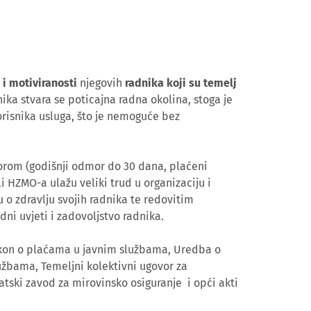
 i motiviranosti
njegovih
radnika koji su temelj
ika stvara se poticajna radna okolina, stoga je
orisnika usluga, što je nemoguće bez
orom (godišnji odmor do 30 dana, plaćeni
li HZMO-a ulažu veliki trud u organizaciju i
o zdravlju svojih radnika te redovitim
adni uvjeti i zadovoljstvo radnika.
akon o plaćama u javnim službama, Uredba o
užbama, Temeljni kolektivni ugovor za
tski zavod za mirovinsko osiguranje i opći akti