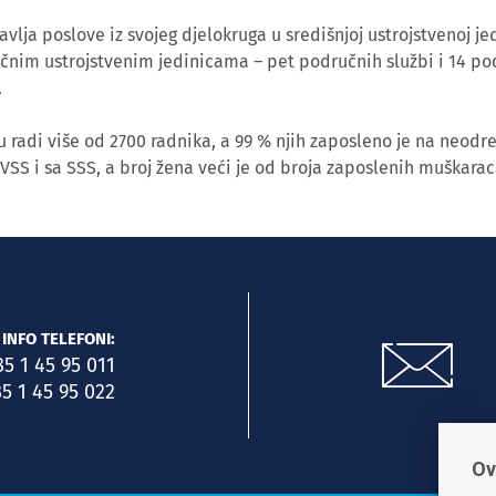
lja poslove iz svojeg djelokruga u središnjoj ustrojstvenoj jed
učnim ustrojstvenim jedinicama – pet područnih službi i 14 po
.
 radi više od 2700 radnika, a 99 % njih zaposleno je na neodr
 VSS i sa SSS, a broj žena veći je od broja zaposlenih muškarac
INFO TELEFONI:
85 1 45 95 011
5 1 45 95 022
Ov