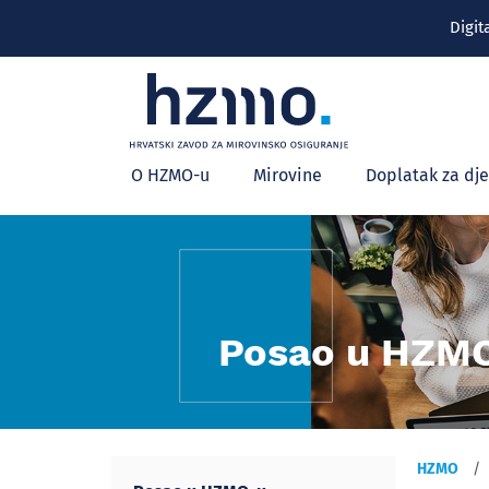
Digit
Glavni
O HZMO-u
Mirovine
Doplatak za dj
izbornik
Posao u HZM
HZMO