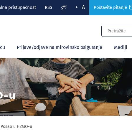
A
alna pristupačnost
RSS
Postavite pitanje
A
ecu
Prijave/odjave na mirovinsko osiguranje
Mediji
O-u
Posao u HZMO-u