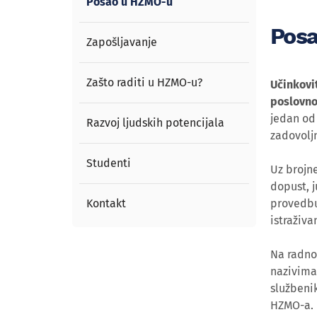
Posao u HZMO-u
Pos
Zapošljavanje
Zašto raditi u HZMO-u?
Učinkovi
poslovno
jedan od 
Razvoj ljudskih potencijala
zadovolj
Studenti
Uz brojn
dopust, j
Kontakt
provedbu
istraživa
Na radno
nazivima 
službenik
HZMO-a.