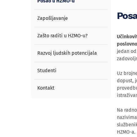
Posao u HZMO-u
Pos
Zapošljavanje
Zašto raditi u HZMO-u?
Učinkovi
poslovno
jedan od 
Razvoj ljudskih potencijala
zadovolj
Studenti
Uz brojn
dopust, j
Kontakt
provedbu
istraživa
Na radno
nazivima 
službenik
HZMO-a.