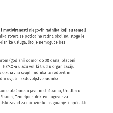
 i motiviranosti
njegovih
radnika koji su temelj
ika stvara se poticajna radna okolina, stoga je
orisnika usluga, što je nemoguće bez
orom (godišnji odmor do 30 dana, plaćeni
li HZMO-a ulažu veliki trud u organizaciju i
o zdravlju svojih radnika te redovitim
adni uvjeti i zadovoljstvo radnika.
akon o plaćama u javnim službama, Uredba o
užbama, Temeljni kolektivni ugovor za
tski zavod za mirovinsko osiguranje i opći akti