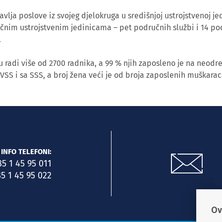
lja poslove iz svojeg djelokruga u središnjoj ustrojstvenoj jed
učnim ustrojstvenim jedinicama – pet područnih službi i 14 po
.
 radi više od 2700 radnika, a 99 % njih zaposleno je na neodr
 VSS i sa SSS, a broj žena veći je od broja zaposlenih muškarac
INFO TELEFONI:
85 1 45 95 011
5 1 45 95 022
Ov