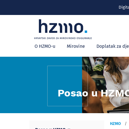
Digit
Glavni
O HZMO-u
Mirovine
Doplatak za dj
izbornik
Posao u HZM
HZMO