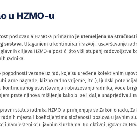
ao u HZMO-u
tost
poslovanja HZMO-a primarno
je utemeljena na stručnosti
g sustava.
Ulaganjem u kontinuirani razvoj i usavršavanje radn
glavnih ciljeva HZMO-a postići što viši stupanj zadovoljstva k
nih radnika.
e pogodnosti vezane uz rad, koje su uređene kolektivnim ugov
ubilarne nagrade, klizno radno vrijeme, itd.), ljudski potencija
 kontinuiranog usavršavanja i obrazovanja radnika, vode brigu 
njem prate njihova mišljenja kako bi se i dalje unaprjeđivali r
pravni status radnika HZMO-a primjenjuje se Zakon o radu, Z
radnih mjesta i koeficijentima složenosti poslova u javnim sl
e i namještenike u javnim službama, Kolektivni ugovor za Hrva