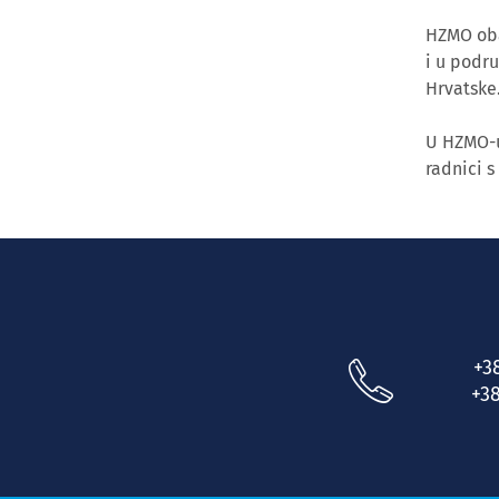
HZMO obav
i u podr
Hrvatske
U HZMO-u
radnici s
+3
+38