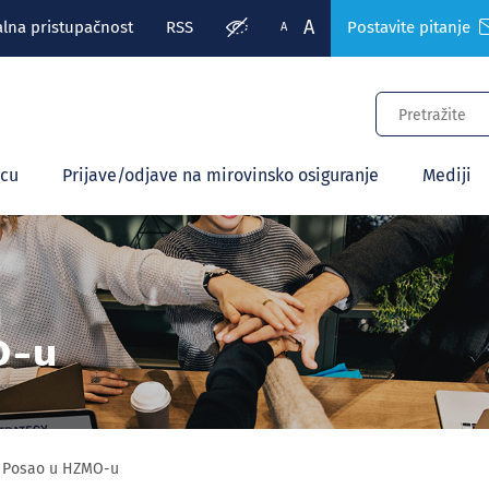
A
alna pristupačnost
RSS
Postavite pitanje
A
ecu
Prijave/odjave na mirovinsko osiguranje
Mediji
O-u
Posao u HZMO-u