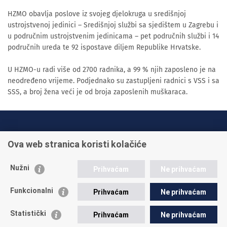
HZMO obavlja poslove iz svojeg djelokruga u središnjoj
ustrojstvenoj jedinici – Središnjoj službi sa sjedištem u Zagrebu i
u područnim ustrojstvenim jedinicama – pet područnih službi i 14
područnih ureda te 92 ispostave diljem Republike Hrvatske.
U HZMO-u radi više od 2700 radnika, a 99 % njih zaposleno je na
neodređeno vrijeme. Podjednako su zastupljeni radnici s VSS i sa
SSS, a broj žena veći je od broja zaposlenih muškaraca.
INFO TELEFONI:
Ova web stranica koristi kolačiće
+385 1 45 95 011
+385 1 45 95 022
Nužni
Prihvaćam
Ne prihvaćam
Postavite pitanje
Funkcionalni
Prihvaćam
Ne prihvaćam
Statistički
Prihvaćam
Ne prihvaćam