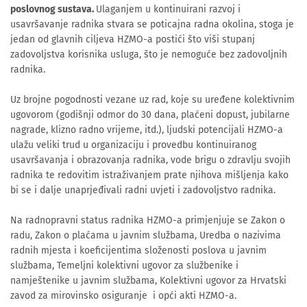
poslovnog sustava.
Ulaganjem u kontinuirani razvoj i
usavršavanje radnika stvara se poticajna radna okolina, stoga je
jedan od glavnih ciljeva HZMO-a postići što viši stupanj
zadovoljstva korisnika usluga, što je nemoguće bez zadovoljnih
radnika.
Uz brojne pogodnosti vezane uz rad, koje su uređene kolektivnim
ugovorom (godišnji odmor do 30 dana, plaćeni dopust, jubilarne
nagrade, klizno radno vrijeme, itd.), ljudski potencijali HZMO-a
ulažu veliki trud u organizaciju i provedbu kontinuiranog
usavršavanja i obrazovanja radnika, vode brigu o zdravlju svojih
radnika te redovitim istraživanjem prate njihova mišljenja kako
bi se i dalje unaprjeđivali radni uvjeti i zadovoljstvo radnika.
Na radnopravni status radnika HZMO-a primjenjuje se Zakon o
radu, Zakon o plaćama u javnim službama, Uredba o nazivima
radnih mjesta i koeficijentima složenosti poslova u javnim
službama, Temeljni kolektivni ugovor za službenike i
namještenike u javnim službama, Kolektivni ugovor za Hrvatski
zavod za mirovinsko osiguranje i opći akti HZMO-a.