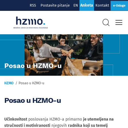
Anketa
RSS
Postavite pitanje
EN
Kontakt
e-Usluge
Posao u HZMO-u
HZMO
Posao u HZMO-u
Posao u HZMO-u
Učinkovitost
poslovanja HZMO-a primarno
je utemeljena na
stručnosti i motiviranosti
njegovih
radnika koji su temelj