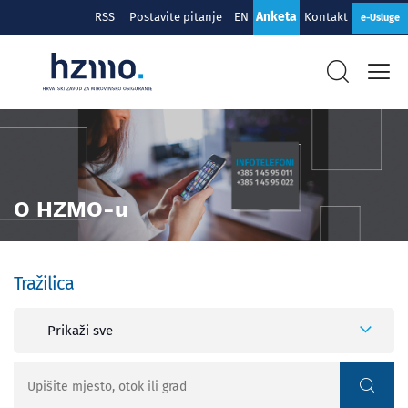
Anketa
RSS
Postavite pitanje
EN
Kontakt
e-Usluge
O HZMO-u
Tražilica
Prikaži sve