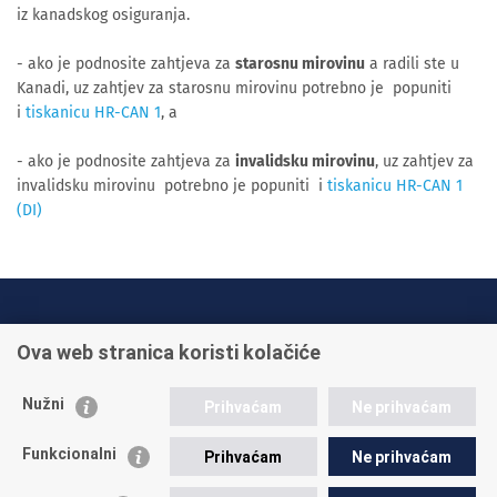
iz kanadskog osiguranja.
- ako je podnosite zahtjeva za
starosnu mirovinu
a radili ste u
Kanadi, uz zahtjev za starosnu mirovinu potrebno je popuniti
i
tiskanicu HR-CAN 1
, a
- ako je podnosite zahtjeva za
invalidsku mirovinu
, uz zahtjev za
invalidsku mirovinu potrebno je popuniti i
tiskanicu HR-CAN 1
(DI)
INFO TELEFONI:
Ova web stranica koristi kolačiće
+385 1 45 95 011
+385 1 45 95 022
Nužni
Prihvaćam
Ne prihvaćam
Postavite pitanje
Funkcionalni
Prihvaćam
Ne prihvaćam