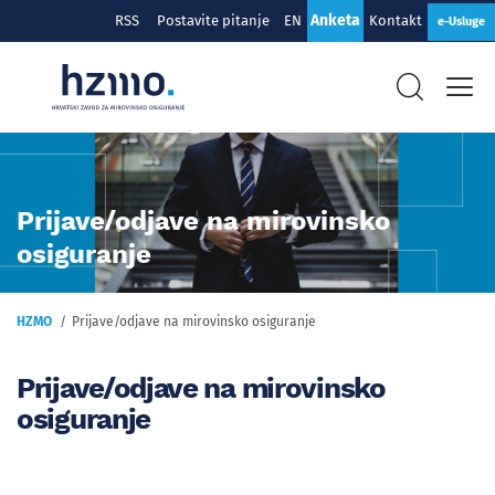
Anketa
RSS
Postavite pitanje
EN
Kontakt
e-Usluge
Prijave/odjave na mirovinsko
osiguranje
HZMO
Prijave/odjave na mirovinsko osiguranje
Prijave/odjave na mirovinsko
osiguranje