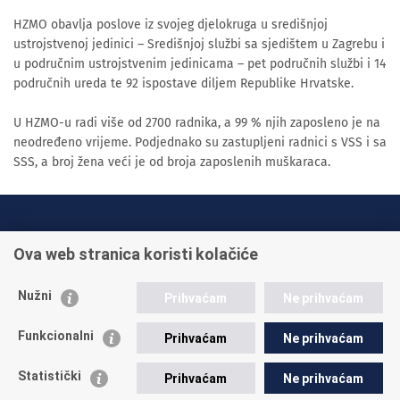
HZMO obavlja poslove iz svojeg djelokruga u središnjoj
ustrojstvenoj jedinici – Središnjoj službi sa sjedištem u Zagrebu i
u područnim ustrojstvenim jedinicama – pet područnih službi i 14
područnih ureda te 92 ispostave diljem Republike Hrvatske.
U HZMO-u radi više od 2700 radnika, a 99 % njih zaposleno je na
neodređeno vrijeme. Podjednako su zastupljeni radnici s VSS i sa
SSS, a broj žena veći je od broja zaposlenih muškaraca.
INFO TELEFONI:
Ova web stranica koristi kolačiće
+385 1 45 95 011
+385 1 45 95 022
Nužni
Prihvaćam
Ne prihvaćam
Postavite pitanje
Funkcionalni
Prihvaćam
Ne prihvaćam
Statistički
Prihvaćam
Ne prihvaćam