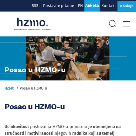
Anketa
RSS
Postavite pitanje
EN
Kontakt
e-Usluge
Posao u HZMO-u
HZMO
Posao u HZMO-u
Posao u HZMO-u
Učinkovitost
poslovanja HZMO-a primarno
je utemeljena na
stručnosti i motiviranosti
njegovih
radnika koji su temelj