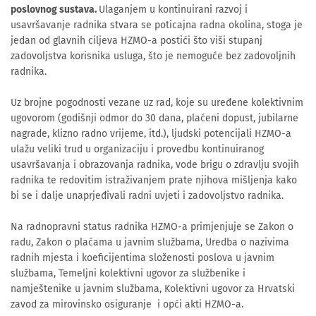
poslovnog sustava.
Ulaganjem u kontinuirani razvoj i
usavršavanje radnika stvara se poticajna radna okolina, stoga je
jedan od glavnih ciljeva HZMO-a postići što viši stupanj
zadovoljstva korisnika usluga, što je nemoguće bez zadovoljnih
radnika.
Uz brojne pogodnosti vezane uz rad, koje su uređene kolektivnim
ugovorom (godišnji odmor do 30 dana, plaćeni dopust, jubilarne
nagrade, klizno radno vrijeme, itd.), ljudski potencijali HZMO-a
ulažu veliki trud u organizaciju i provedbu kontinuiranog
usavršavanja i obrazovanja radnika, vode brigu o zdravlju svojih
radnika te redovitim istraživanjem prate njihova mišljenja kako
bi se i dalje unaprjeđivali radni uvjeti i zadovoljstvo radnika.
Na radnopravni status radnika HZMO-a primjenjuje se Zakon o
radu, Zakon o plaćama u javnim službama, Uredba o nazivima
radnih mjesta i koeficijentima složenosti poslova u javnim
službama, Temeljni kolektivni ugovor za službenike i
namještenike u javnim službama, Kolektivni ugovor za Hrvatski
zavod za mirovinsko osiguranje i opći akti HZMO-a.