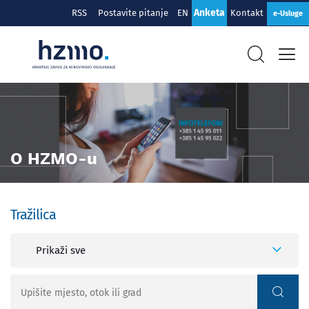
Anketa
RSS
Postavite pitanje
EN
Kontakt
e-Usluge
O HZMO-u
Tražilica
Prikaži sve