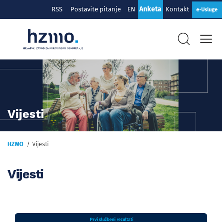
Anketa
RSS
Postavite pitanje
EN
Kontakt
e-Usluge
Vijesti
HZMO
Vijesti
Vijesti