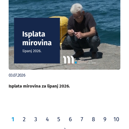
03.07.2026
Isplata mirovina za lipanj 2026.
1
2
3
4
5
6
7
8
9
10