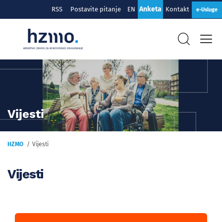
Anketa
RSS
Postavite pitanje
EN
Kontakt
e-Usluge
Vijesti
HZMO
Vijesti
Vijesti