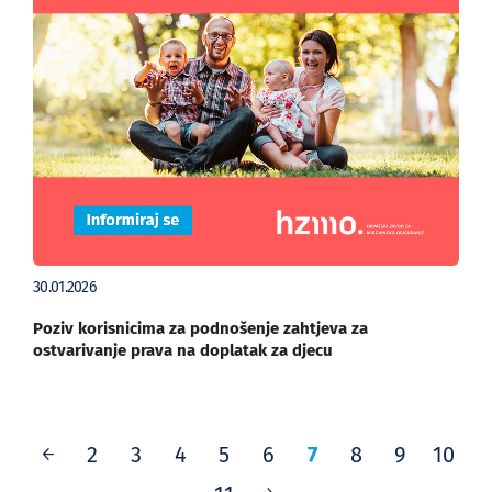
30.01.2026
Poziv korisnicima za podnošenje zahtjeva za
ostvarivanje prava na doplatak za djecu
7
2
3
4
5
6
8
9
10