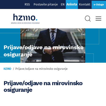
Anketa
RSS
Postavite pitanje
EN
Kontakt
e-Usluge
Prijave/odjave na mirovinsko
osiguranje
HZMO
Prijave/odjave na mirovinsko osiguranje
Prijave/odjave na mirovinsko
osiguranje