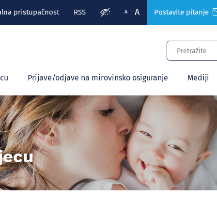
A
alna pristupačnost
RSS
Postavite pitanje
A
ecu
Prijave/odjave na mirovinsko osiguranje
Mediji
jecu