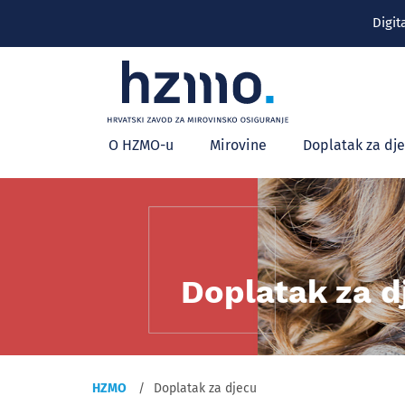
Digit
Glavni
O HZMO-u
Mirovine
Doplatak za dj
izbornik
Doplatak za d
HZMO
Doplatak za djecu