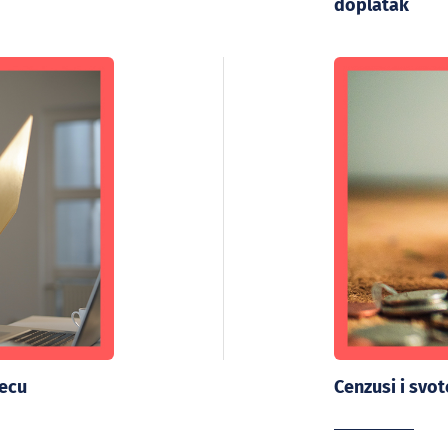
doplatak
jecu
Cenzusi i svo