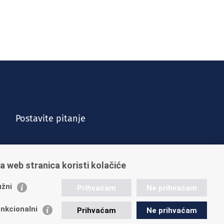
Postavite pitanje
a web stranica koristi kolačiće
žni
Prihvaćam
Ne prihvaćam
nkcionalni
Prihvaćam
Ne prihvaćam
Vijesti
Kontakt
Posao u HZMO-u
Impressum