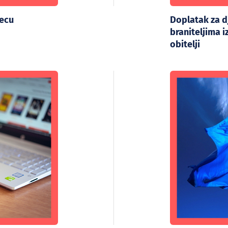
jecu
Doplatak za 
braniteljima 
obitelji