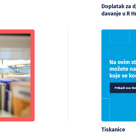
Doplatak za d
davanje u R H
Tiskanice