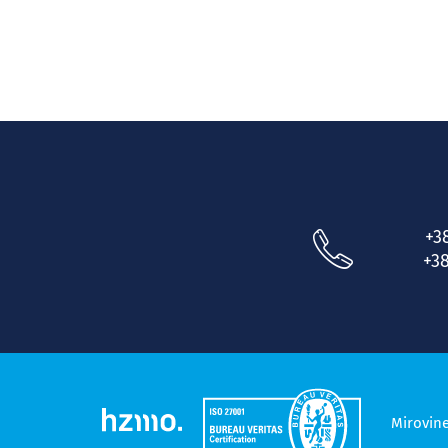
+3
+38
Mirovin