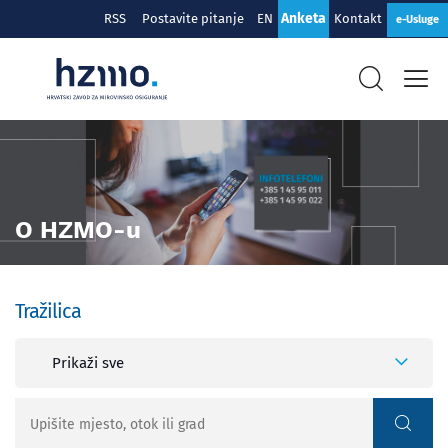
Anketa
RSS
Postavite pitanje
EN
Kontakt
e-Usluge
O HZMO-u
Tražilica
Prikaži sve