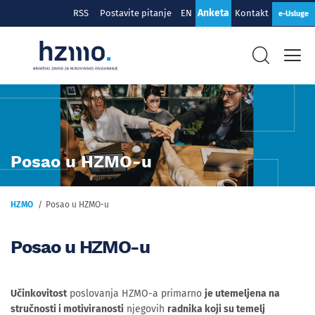
Anketa
RSS
Postavite pitanje
EN
Kontakt
e-Usluge
Posao u HZMO-u
HZMO
Posao u HZMO-u
Posao u HZMO-u
Učinkovitost
poslovanja HZMO-a primarno
je utemeljena na
stručnosti i motiviranosti
njegovih
radnika koji su temelj