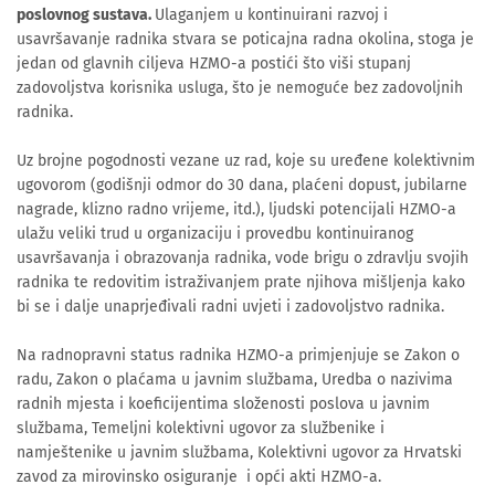
poslovnog sustava.
Ulaganjem u kontinuirani razvoj i
usavršavanje radnika stvara se poticajna radna okolina, stoga je
jedan od glavnih ciljeva HZMO-a postići što viši stupanj
zadovoljstva korisnika usluga, što je nemoguće bez zadovoljnih
radnika.
Uz brojne pogodnosti vezane uz rad, koje su uređene kolektivnim
ugovorom (godišnji odmor do 30 dana, plaćeni dopust, jubilarne
nagrade, klizno radno vrijeme, itd.), ljudski potencijali HZMO-a
ulažu veliki trud u organizaciju i provedbu kontinuiranog
usavršavanja i obrazovanja radnika, vode brigu o zdravlju svojih
radnika te redovitim istraživanjem prate njihova mišljenja kako
bi se i dalje unaprjeđivali radni uvjeti i zadovoljstvo radnika.
Na radnopravni status radnika HZMO-a primjenjuje se Zakon o
radu, Zakon o plaćama u javnim službama, Uredba o nazivima
radnih mjesta i koeficijentima složenosti poslova u javnim
službama, Temeljni kolektivni ugovor za službenike i
namještenike u javnim službama, Kolektivni ugovor za Hrvatski
zavod za mirovinsko osiguranje i opći akti HZMO-a.