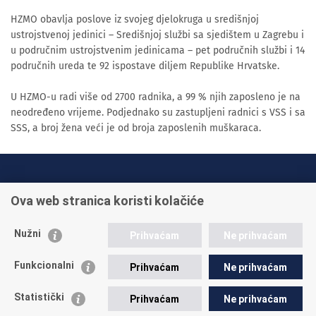
HZMO obavlja poslove iz svojeg djelokruga u središnjoj
ustrojstvenoj jedinici – Središnjoj službi sa sjedištem u Zagrebu i
u područnim ustrojstvenim jedinicama – pet područnih službi i 14
područnih ureda te 92 ispostave diljem Republike Hrvatske.
U HZMO-u radi više od 2700 radnika, a 99 % njih zaposleno je na
neodređeno vrijeme. Podjednako su zastupljeni radnici s VSS i sa
SSS, a broj žena veći je od broja zaposlenih muškaraca.
INFO TELEFONI:
Ova web stranica koristi kolačiće
+385 1 45 95 011
+385 1 45 95 022
Nužni
Prihvaćam
Ne prihvaćam
Postavite pitanje
Funkcionalni
Prihvaćam
Ne prihvaćam
Statistički
Prihvaćam
Ne prihvaćam