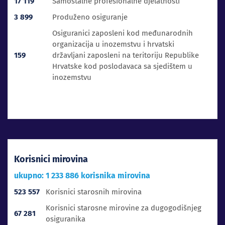
17 119
Samostalne profesionalne djelatnosti
3 899
Produženo osiguranje
Osiguranici zaposleni kod međunarodnih
organizacija u inozemstvu i hrvatski
159
državljani zaposleni na teritoriju Republike
Hrvatske kod poslodavaca sa sjedištem u
inozemstvu
Korisnici mirovina
ukupno: 1 233 886 korisnika mirovina
523 557
Korisnici starosnih mirovina
Korisnici starosne mirovine za dugogodišnjeg
67 281
osiguranika