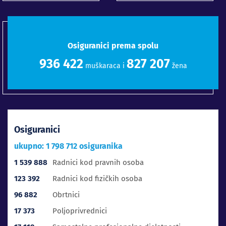
Osiguranici prema spolu
949 580
838 830
muškaraca i
žena
Osiguranici
ukupno: 1 798 712 osiguranika
1 539 888
Radnici kod pravnih osoba
123 392
Radnici kod fizičkih osoba
96 882
Obrtnici
17 373
Poljoprivrednici