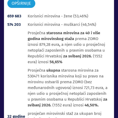
OPŠIRNIJE
659 683
Korisnici mirovina - žene (53,46%)
574 203
Korisnici mirovina - muškarci (46,54%)
Prosječna
starosna mirovina za 40 i više
godina mirovinskog staža
prema ZOMO
iznosi 879,28 eura
,
a njen udio u prosječnoj
netoplaći zaposlenih u pravnim osobama u
Republici Hrvatskoj
za svibanj 2026.
(1552
eura) iznosi
56,65%
Prosječna
ukupna
starosna mirovina za
530471 korisnika mirovina koji su pravo na
mirovinu ostvarili prema ZOMO (bez
međunarodnih ugovora) iznosi 721,73 eura, a
njen udio u prosječnoj netoplaći zaposlenih
u pravnim osobama u Republici Hrvatskoj
za
svibanj 2026.
(1552 eura) iznosi
46,50%.
prosječan mirovinski staž za ukupan broj
32 godine