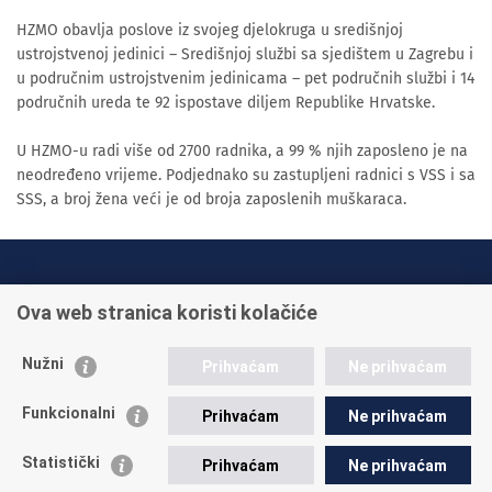
HZMO obavlja poslove iz svojeg djelokruga u središnjoj
ustrojstvenoj jedinici – Središnjoj službi sa sjedištem u Zagrebu i
u područnim ustrojstvenim jedinicama – pet područnih službi i 14
područnih ureda te 92 ispostave diljem Republike Hrvatske.
U HZMO-u radi više od 2700 radnika, a 99 % njih zaposleno je na
neodređeno vrijeme. Podjednako su zastupljeni radnici s VSS i sa
SSS, a broj žena veći je od broja zaposlenih muškaraca.
INFO TELEFONI:
Ova web stranica koristi kolačiće
+385 1 45 95 011
+385 1 45 95 022
Nužni
Prihvaćam
Ne prihvaćam
Postavite pitanje
Funkcionalni
Prihvaćam
Ne prihvaćam
Statistički
Prihvaćam
Ne prihvaćam