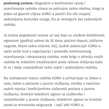
poslovnog sustava.
Ulaganjem u kontinuirani razvoj i
usavršavanje radnika stvara se poticajna radna okolina, stoga je
jedan od glavnih ciljeva HZMO-a postići što viši stupanj
zadovoljstva korisnika usluga, što je nemoguće bez zadovoljnih
radnika.
Uz brojne pogodnosti vezane uz rad, koje su uređene kolektivnim
ugovorom (godišnji odmor do 30 dana, plaćeni dopust, jubilarne
nagrade, klizno radno vrijeme, itd.), ljudski potencijali HZMO-a
ulažu veliki trud u organizaciju i provedbu kontinuiranog
usavršavanja i obrazovanja radnika, vode brigu o zdravlju svojih
radnika te redovitim istraživanjem prate njihova mišljenja kako
bi se i dalje unaprjeđivali radni uvjeti i zadovoljstvo radnika.
Na radnopravni status radnika HZMO-a primjenjuje se Zakon o
radu, Zakon o plaćama u javnim službama, Uredba o nazivima
radnih mjesta i koeficijentima složenosti poslova u javnim
službama, Temeljni kolektivni ugovor za službenike i
namještenike u javnim službama, Kolektivni ugovor za Hrvatski
zavod za mirovinsko osiguranje i opći akti HZMO-a.