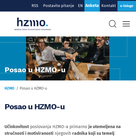
Anketa
RSS
Postavite pitanje
EN
Kontakt
e-Usluge
Posao u HZMO-u
HZMO
Posao u HZMO-u
Posao u HZMO-u
Učinkovitost
poslovanja HZMO-a primarno
je utemeljena na
stručnosti i motiviranosti
njegovih
radnika koji su temelj