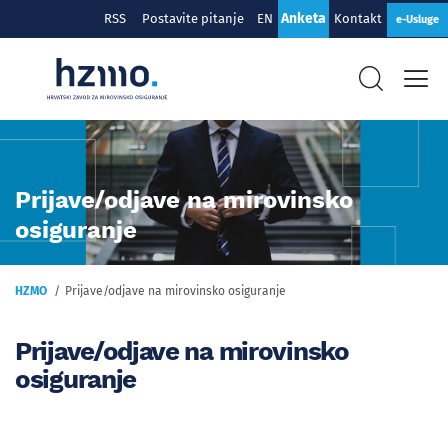
Anketa
RSS
Postavite pitanje
EN
Kontakt
e-Usluge
Prijave/odjave na mirovinsko
osiguranje
HZMO
Prijave/odjave na mirovinsko osiguranje
Prijave/odjave na mirovinsko
osiguranje