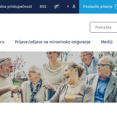
A
alna pristupačnost
RSS
Postavite pitanje
A
ecu
Prijave/odjave na mirovinsko osiguranje
Mediji