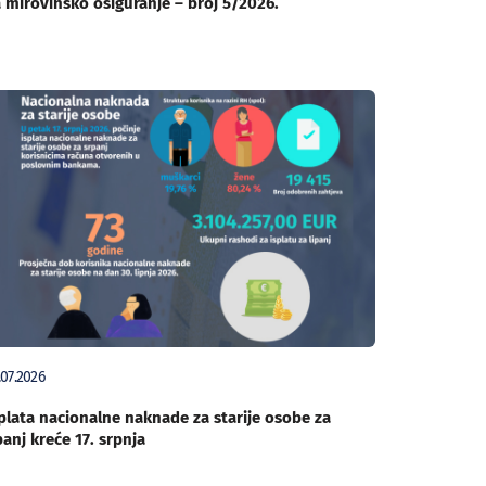
 mirovinsko osiguranje – broj 5/2026.
.07.2026
plata nacionalne naknade za starije osobe za
panj kreće 17. srpnja