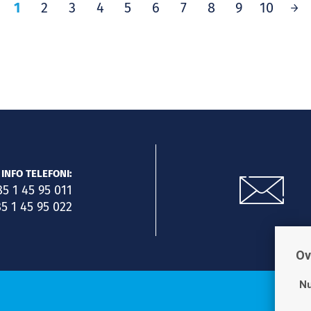
1
2
3
4
5
6
7
8
9
10
INFO TELEFONI:
85 1 45 95 011
5 1 45 95 022
Ov
Nu