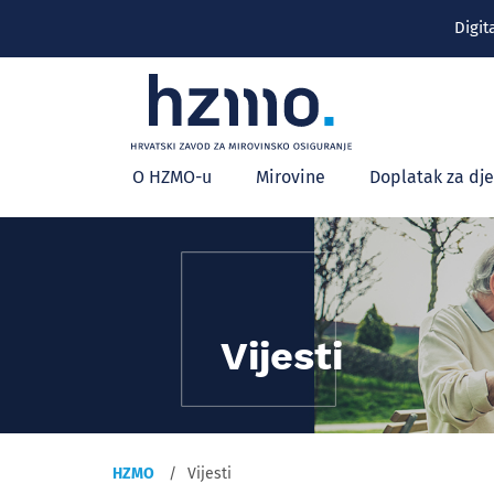
Digit
Glavni
O HZMO-u
Mirovine
Doplatak za dj
izbornik
Vijesti
HZMO
Vijesti