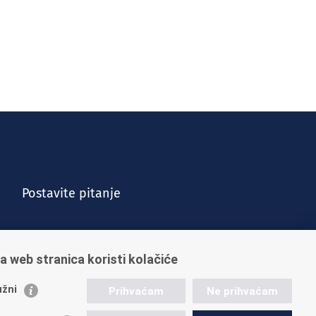
Postavite pitanje
a web stranica koristi kolačiće
žni
Prihvaćam
Ne prihvaćam