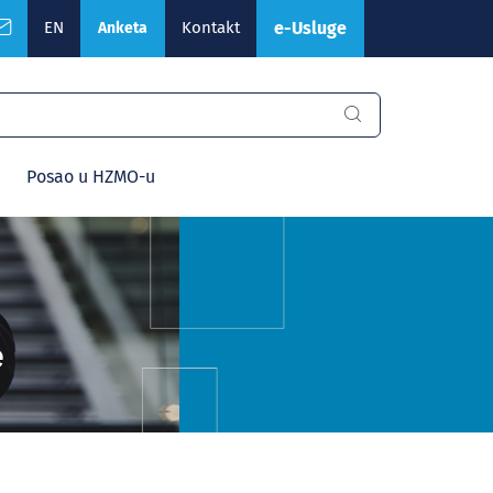
EN
Kontakt
e-Usluge
Anketa
Posao u HZMO-u
e