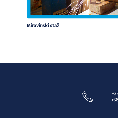
Mirovinski staž
+3
+38