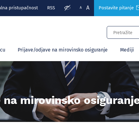
A
alna pristupačnost
RSS
Postavite pitanje
A
ecu
Prijave/odjave na mirovinsko osiguranje
Mediji
e na mirovinsko osiguranj