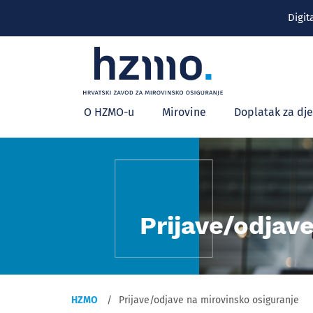
Digit
Glavni
O HZMO-u
Mirovine
Doplatak za dj
izbornik
Prijave/odjav
HZMO
Prijave/odjave na mirovinsko osiguranje