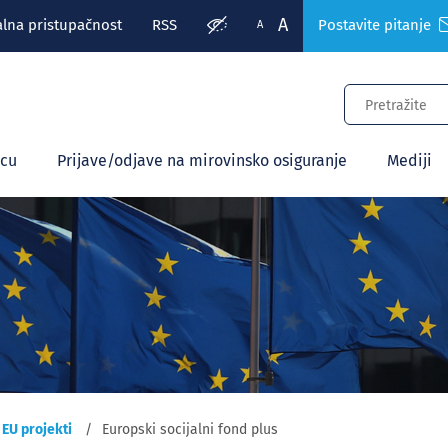
A
alna pristupačnost
RSS
Postavite pitanje
A
ecu
Prijave/odjave na mirovinsko osiguranje
Mediji
EU projekti
Europski socijalni fond plus