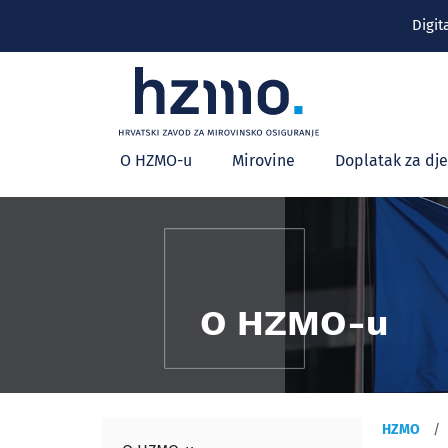
Digit
Glavni
O HZMO-u
Mirovine
Doplatak za dj
izbornik
O HZMO-u
HZMO