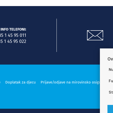
INFO TELEFONI:
85 1 45 95 011
5 1 45 95 022
Ov
Nu
Fu
e
Doplatak za djecu
Prijave/odjave na mirovinsko osiguranje
St