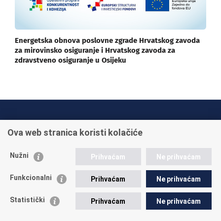
Energetska obnova poslovne zgrade Hrvatskog zavoda
za mirovinsko osiguranje i Hrvatskog zavoda za
zdravstveno osiguranje u Osijeku
INFO TELEFONI:
Ova web stranica koristi kolačiće
+385 1 45 95 011
+385 1 45 95 022
Nužni
Prihvaćam
Ne prihvaćam
Postavite pitanje
Funkcionalni
Prihvaćam
Ne prihvaćam
Statistički
Prihvaćam
Ne prihvaćam