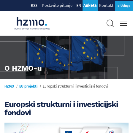
Anketa
RSS
Postavite pitanje
EN
Kontakt
e-Usluge
O HZMO-u
HZMO
EU projekti
Europski strukturni i investicijski fondovi
Europski strukturni i investicijski
fondovi