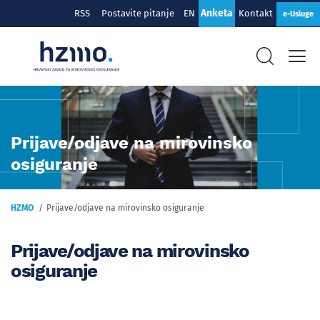
Anketa
RSS
Postavite pitanje
EN
Kontakt
e-Usluge
Prijave/odjave na mirovinsko
osiguranje
HZMO
Prijave/odjave na mirovinsko osiguranje
Prijave/odjave na mirovinsko
osiguranje