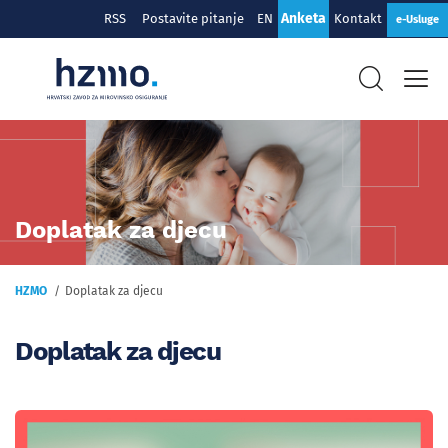
Anketa
RSS
Postavite pitanje
EN
Kontakt
e-Usluge
Doplatak za djecu
HZMO
Doplatak za djecu
Doplatak za djecu