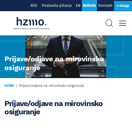
Anketa
RSS
Postavite pitanje
EN
Kontakt
e-Usluge
Prijave/odjave na mirovinsko
osiguranje
HZMO
Prijave/odjave na mirovinsko osiguranje
Prijave/odjave na mirovinsko
osiguranje