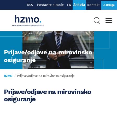
Anketa
RSS
Postavite pitanje
EN
Kontakt
e-Usluge
Prijave/odjave na mirovinsko
osiguranje
HZMO
Prijave/odjave na mirovinsko osiguranje
Prijave/odjave na mirovinsko
osiguranje