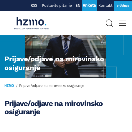
Anketa
RSS
Postavite pitanje
EN
Kontakt
e-Usluge
Prijave/odjave na mirovinsko
osiguranje
HZMO
Prijave/odjave na mirovinsko osiguranje
Prijave/odjave na mirovinsko
osiguranje