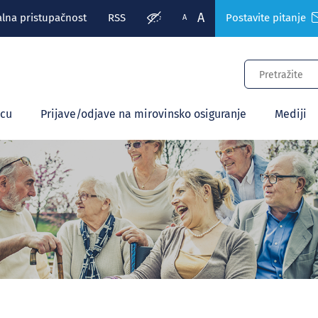
A
alna pristupačnost
RSS
Postavite pitanje
A
ecu
Prijave/odjave na mirovinsko osiguranje
Mediji