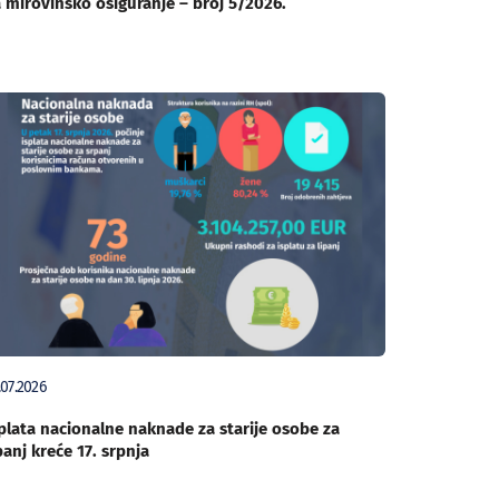
 mirovinsko osiguranje – broj 5/2026.
.07.2026
plata nacionalne naknade za starije osobe za
panj kreće 17. srpnja