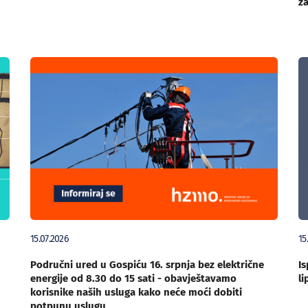
za
15.07.2026
15
Područni ured u Gospiću 16. srpnja bez električne
Is
energije od 8.30 do 15 sati - obavještavamo
li
korisnike naših usluga kako neće moći dobiti
potpunu uslugu