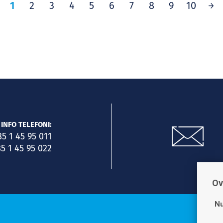
1
2
3
4
5
6
7
8
9
10
INFO TELEFONI:
85 1 45 95 011
5 1 45 95 022
Ov
Nu