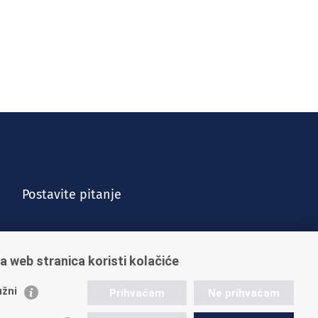
Postavite pitanje
a web stranica koristi kolačiće
žni
Prihvaćam
Ne prihvaćam