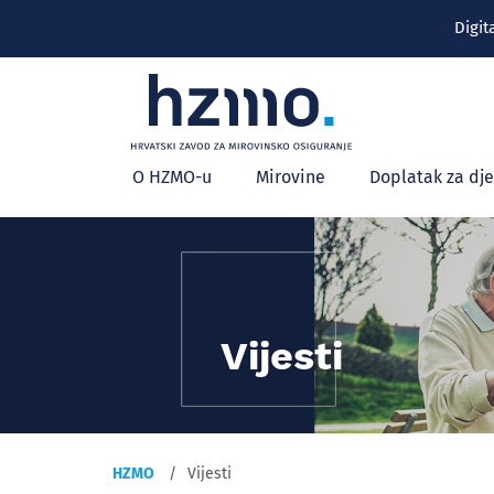
Digit
Glavni
O HZMO-u
Mirovine
Doplatak za dj
izbornik
Vijesti
HZMO
Vijesti