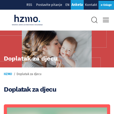
Anketa
RSS
Postavite pitanje
EN
Kontakt
e-Usluge
Doplatak za djecu
HZMO
Doplatak za djecu
Doplatak za djecu