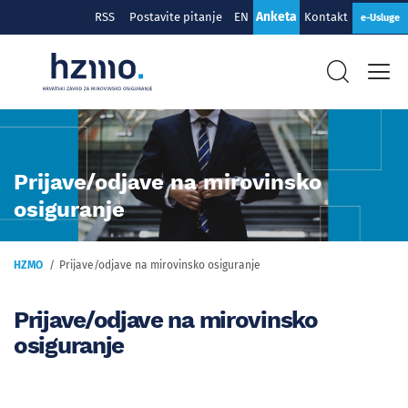
Anketa
RSS
Postavite pitanje
EN
Kontakt
e-Usluge
Prijave/odjave na mirovinsko
osiguranje
HZMO
Prijave/odjave na mirovinsko osiguranje
Prijave/odjave na mirovinsko
osiguranje