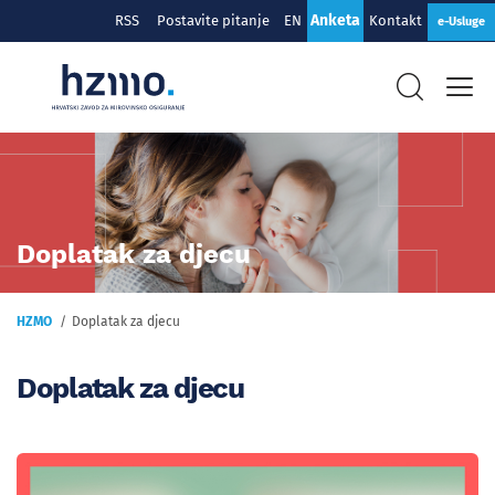
Anketa
RSS
Postavite pitanje
EN
Kontakt
e-Usluge
Doplatak za djecu
HZMO
Doplatak za djecu
Doplatak za djecu