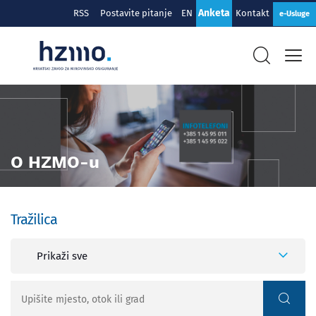
Anketa
RSS
Postavite pitanje
EN
Kontakt
e-Usluge
O HZMO-u
Tražilica
Prikaži sve