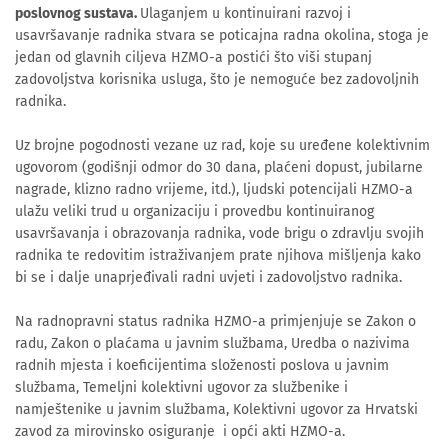
poslovnog sustava.
Ulaganjem u kontinuirani razvoj i
usavršavanje radnika stvara se poticajna radna okolina, stoga je
jedan od glavnih ciljeva HZMO-a postići što viši stupanj
zadovoljstva korisnika usluga, što je nemoguće bez zadovoljnih
radnika.
Uz brojne pogodnosti vezane uz rad, koje su uređene kolektivnim
ugovorom (godišnji odmor do 30 dana, plaćeni dopust, jubilarne
nagrade, klizno radno vrijeme, itd.), ljudski potencijali HZMO-a
ulažu veliki trud u organizaciju i provedbu kontinuiranog
usavršavanja i obrazovanja radnika, vode brigu o zdravlju svojih
radnika te redovitim istraživanjem prate njihova mišljenja kako
bi se i dalje unaprjeđivali radni uvjeti i zadovoljstvo radnika.
Na radnopravni status radnika HZMO-a primjenjuje se Zakon o
radu, Zakon o plaćama u javnim službama, Uredba o nazivima
radnih mjesta i koeficijentima složenosti poslova u javnim
službama, Temeljni kolektivni ugovor za službenike i
namještenike u javnim službama, Kolektivni ugovor za Hrvatski
zavod za mirovinsko osiguranje i opći akti HZMO-a.