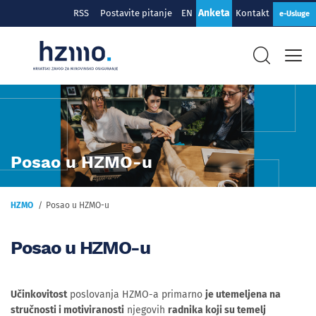
Anketa
RSS
Postavite pitanje
EN
Kontakt
e-Usluge
Posao u HZMO-u
HZMO
Posao u HZMO-u
Posao u HZMO-u
Učinkovitost
poslovanja HZMO-a primarno
je utemeljena na
stručnosti i motiviranosti
njegovih
radnika koji su temelj