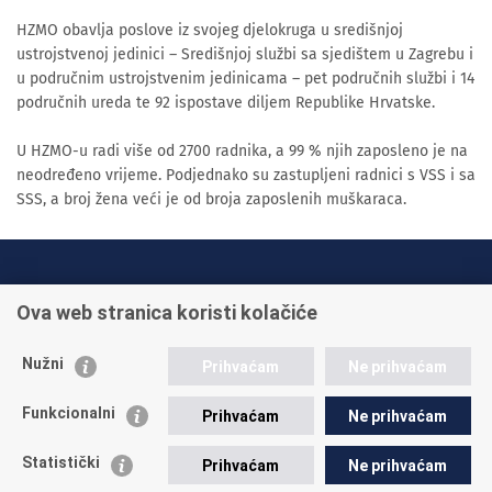
HZMO obavlja poslove iz svojeg djelokruga u središnjoj
ustrojstvenoj jedinici – Središnjoj službi sa sjedištem u Zagrebu i
u područnim ustrojstvenim jedinicama – pet područnih službi i 14
područnih ureda te 92 ispostave diljem Republike Hrvatske.
U HZMO-u radi više od 2700 radnika, a 99 % njih zaposleno je na
neodređeno vrijeme. Podjednako su zastupljeni radnici s VSS i sa
SSS, a broj žena veći je od broja zaposlenih muškaraca.
INFO TELEFONI:
Ova web stranica koristi kolačiće
+385 1 45 95 011
+385 1 45 95 022
Nužni
Prihvaćam
Ne prihvaćam
Postavite pitanje
Funkcionalni
Prihvaćam
Ne prihvaćam
Statistički
Prihvaćam
Ne prihvaćam