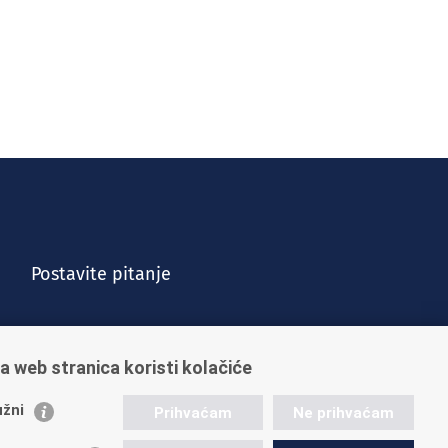
Postavite pitanje
a web stranica koristi kolačiće
žni
Prihvaćam
Ne prihvaćam