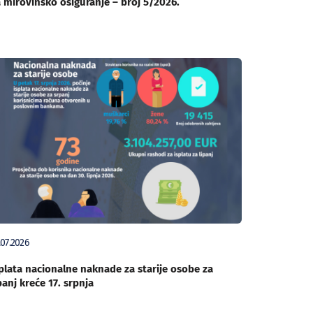
 mirovinsko osiguranje – broj 5/2026.
.07.2026
plata nacionalne naknade za starije osobe za
panj kreće 17. srpnja