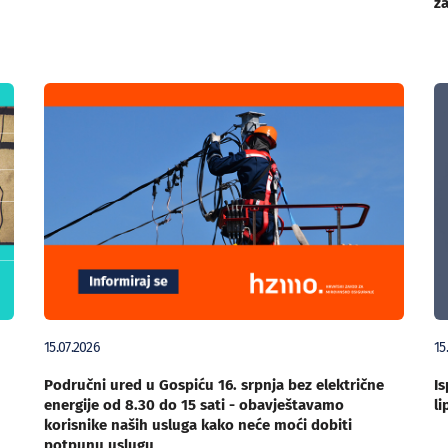
za
15.07.2026
15
Područni ured u Gospiću 16. srpnja bez električne
Is
energije od 8.30 do 15 sati - obavještavamo
li
korisnike naših usluga kako neće moći dobiti
potpunu uslugu