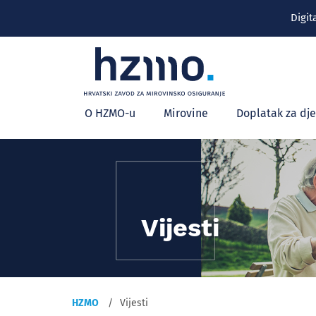
Digit
Glavni
O HZMO-u
Mirovine
Doplatak za dj
izbornik
Vijesti
HZMO
Vijesti