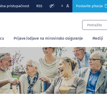
A
alna pristupačnost
RSS
Postavite pitanje
A
ecu
Prijave/odjave na mirovinsko osiguranje
Mediji