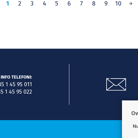
1
2
3
4
5
6
7
8
9
10
INFO TELEFONI:
85 1 45 95 011
5 1 45 95 022
Ov
Nu